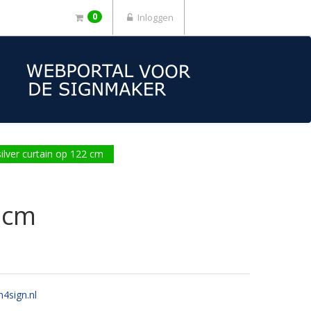
0
Inloggen
silver curtain op 122 cm
2 cm
n4sign.nl