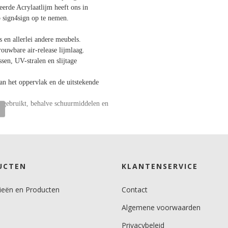
erde Acrylaatlijm heeft ons in
 sign4sign op te nemen.
s en allerlei andere meubels.
ouwbare air-release lijmlaag.
sen, UV-stralen en slijtage
an het oppervlak en de uitstekende
 gebruikt, behalve schuurmiddelen en
UCTEN
KLANTENSERVICE
ieën en Producten
Contact
Algemene voorwaarden
Privacybeleid