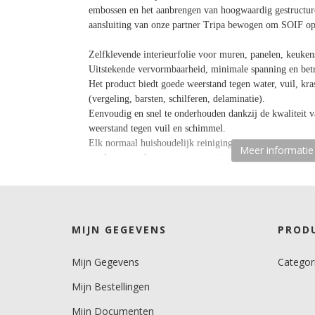
embossen en het aanbrengen van hoogwaardig gestructure
aansluiting van onze partner Tripa bewogen om SOIF op
Zelfklevende interieurfolie voor muren, panelen, keuken
Uitstekende vervormbaarheid, minimale spanning en betr
Het product biedt goede weerstand tegen water, vuil, kras
(vergeling, barsten, schilferen, delaminatie).
Eenvoudig en snel te onderhouden dankzij de kwaliteit v
weerstand tegen vuil en schimmel.
Elk normaal huishoudelijk reinigingsproduct kan worden
Meer informatie
producten zoals aceton en terpentine.
Rolbreedte
122 cm.
MIJN GEGEVENS
PROD
Afname
per strekkende meter.
Mijn Gegevens
Categor
volle rollengte is 30 meter.
Mijn Bestellingen
Materiaaltype
interieurfolie.
Mijn Documenten