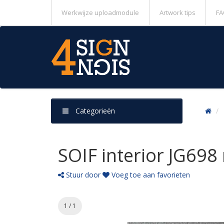
Werkwijze uploadmodule
Artwork tips
FA
Categorieën
SOIF interior JG698
Stuur door
Voeg toe aan favorieten
1 / 1