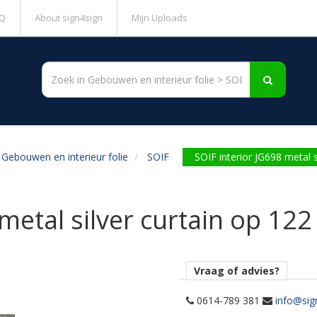
Q
About sign4sign
Mijn Uploads
Gebouwen en interieur folie
SOIF
SOIF interior JG698 metal 
 metal silver curtain op 12
Vraag of advies?
0614-789 381
info@sig