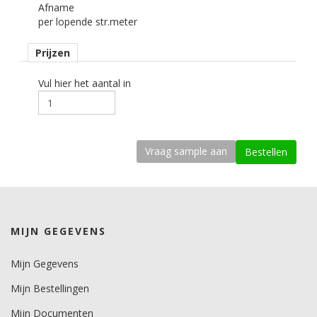
Afname
122 cm cm.
per lopende str.meter
Afname
Prijzen
per losse strekkende meter.
Materiaaltype
Vul hier het aantal in
interieurfolie.
Opmerking
Alleen droog plakken!
kenmerk belijming
permanent, transparant, solvent gebaseerd, microkanaaltjes.
Ondergrond
MIJN GEGEVENS
vlak, licht gebogen.
Dikte
Mijn Gegevens
200 mu.
Mijn Bestellingen
Minimale aanbrengstemperatuur (°C)
Mijn Documenten