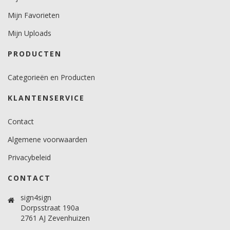
minimaal 12 graden voor vlakke ondergronden.
minimaal 18 graden voor gebogen ondergronden.
Mijn Favorieten
Temperatuurbereik (°C)
Mijn Uploads
10 -30 graden.
PRODUCTEN
Brandveiligheidscertificaat
Ja.
Categorieën en Producten
KLANTENSERVICE
Contact
Algemene voorwaarden
Privacybeleid
CONTACT
sign4sign
Dorpsstraat 190a
2761 AJ Zevenhuizen