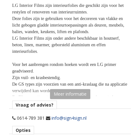
LG Interior Films zijn interieurfolies die geschikt zijn voor het
restylen of renoveren van interieurruimtes.
Deze folies zijn te gebruiken voor het decoreren van vlakke en
licht gebogen gladde interieurtoepassingen als deuren, meubels,
balies, wanden, keukens, liften en plafonds.
LG Interior Films zijn onder andere beschikbaar in houtnerf,
beton, linen, marmer, geborsteld aluminium en effen
interieurfolies.
Voor het aanbrengen rondom hoeken wordt een LG primer
geadviseerd.
Zijn vuil- en krasbestendig.
De GS types zijn voorzien van een anti-kraslaag die na applicatie
verwijderd kan worden.
Meer informatie
De EL types zijn minder krasbestendig en daardoor minder
geschikt voor horizontale toepassingen.
Vraag of advies?
Door de air free lijmtechnologie zijn luchtinsluitingen
gemakkelijk weg te rakelen en kan de folie snel en eenvoudig
0614-789 381
info@sign4sign.nl
aangebracht worden.
Opties
Rolbreedte