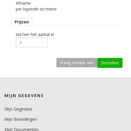
Afname
122 cm cm.
per lopende str.meter
Afname
Prijzen
per losse strekkende meter.
Materiaaltype
Vul hier het aantal in
interieurfolie.
Opmerking
Alleen droog plakken!
kenmerk belijming
permanent, transparant, solvent gebaseerd, microkanaaltjes.
Ondergrond
MIJN GEGEVENS
vlak, licht gebogen.
Dikte
Mijn Gegevens
200 mu.
Mijn Bestellingen
Minimale aanbrengstemperatuur (°C)
Mijn Documenten