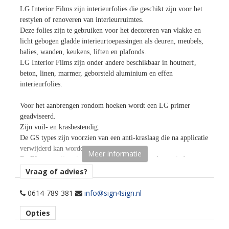
LG Interior Films zijn interieurfolies die geschikt zijn voor het
restylen of renoveren van interieurruimtes.
Deze folies zijn te gebruiken voor het decoreren van vlakke en
licht gebogen gladde interieurtoepassingen als deuren, meubels,
balies, wanden, keukens, liften en plafonds.
LG Interior Films zijn onder andere beschikbaar in houtnerf,
beton, linen, marmer, geborsteld aluminium en effen
interieurfolies.
Voor het aanbrengen rondom hoeken wordt een LG primer
geadviseerd.
Zijn vuil- en krasbestendig.
De GS types zijn voorzien van een anti-kraslaag die na applicatie
verwijderd kan worden.
Meer informatie
De EL types zijn minder krasbestendig en daardoor minder
geschikt voor horizontale toepassingen.
Vraag of advies?
Door de air free lijmtechnologie zijn luchtinsluitingen
gemakkelijk weg te rakelen en kan de folie snel en eenvoudig
0614-789 381
info@sign4sign.nl
aangebracht worden.
Opties
Rolbreedte