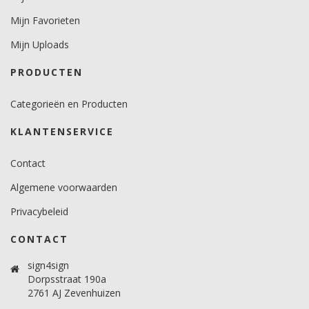
minimaal 12 graden voor vlakke ondergronden.
minimaal 18 graden voor gebogen ondergronden.
Mijn Favorieten
Temperatuurbereik (°C)
Mijn Uploads
10 -30 graden.
PRODUCTEN
Brandveiligheidscertificaat
Ja.
Categorieën en Producten
KLANTENSERVICE
Contact
Algemene voorwaarden
Privacybeleid
CONTACT
sign4sign
Dorpsstraat 190a
2761 AJ Zevenhuizen