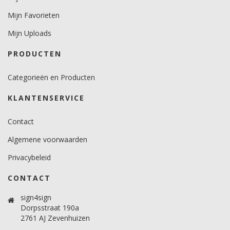
minimaal 12 graden voor vlakke ondergronden.
minimaal 18 graden voor gebogen ondergronden.
Mijn Favorieten
Temperatuurbereik (°C)
Mijn Uploads
10 -30 graden.
PRODUCTEN
Brandveiligheidscertificaat
Ja.
Categorieën en Producten
KLANTENSERVICE
Contact
Algemene voorwaarden
Privacybeleid
CONTACT
sign4sign
Dorpsstraat 190a
2761 AJ Zevenhuizen