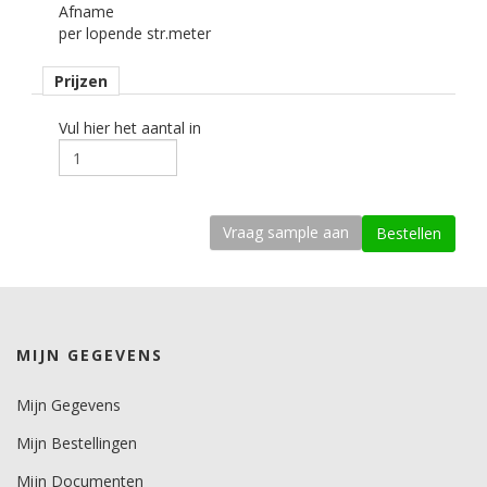
Afname
122 cm cm.
per lopende str.meter
Afname
Prijzen
per losse strekkende meter.
Materiaaltype
Vul hier het aantal in
interieurfolie.
Opmerking
Alleen droog plakken!
kenmerk belijming
permanent, transparant, solvent gebaseerd, microkanaaltjes.
Ondergrond
MIJN GEGEVENS
vlak, licht gebogen.
Dikte
Mijn Gegevens
200 mu.
Mijn Bestellingen
Minimale aanbrengstemperatuur (°C)
Mijn Documenten