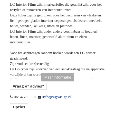
LG Interior Films zijn interieurfolies die geschikt zijn voor het
restylen of renoveren van interieurruimtes.
Deze folies zijn te gebruiken voor het decoreren van vlakke en
licht gebogen gladde interieurtoepassingen als deuren, meubels,
balies, wanden, keukens, liften en plafonds.
LG Interior Films zijn onder andere beschikbaar in houtnerf,
beton, linen, marmer, geborsteld aluminium en effen
interieurfolies.
Voor het aanbrengen rondom hoeken wordt een LG primer
geadviseerd.
Zijn vuil- en krasbestendig.
De GS types zijn voorzien van een anti-kraslaag die na applicatie
verwijderd kan worden.
Meer informatie
De EL types zijn minder krasbestendig en daardoor minder
geschikt voor horizontale toepassingen.
Vraag of advies?
Door de air free lijmtechnologie zijn luchtinsluitingen
gemakkelijk weg te rakelen en kan de folie snel en eenvoudig
0614-789 381
info@sign4sign.nl
aangebracht worden.
Opties
Rolbreedte