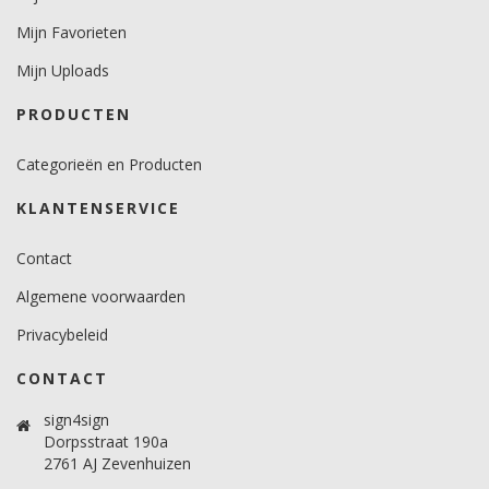
minimaal 12 graden voor vlakke ondergronden.
minimaal 18 graden voor gebogen ondergronden.
Mijn Favorieten
Temperatuurbereik (°C)
Mijn Uploads
10 -30 graden.
PRODUCTEN
Brandveiligheidscertificaat
Ja.
Categorieën en Producten
KLANTENSERVICE
Contact
Algemene voorwaarden
Privacybeleid
CONTACT
sign4sign
Dorpsstraat 190a
2761 AJ Zevenhuizen