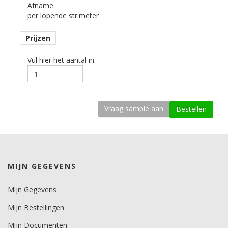
Afname
122 cm cm.
per lopende str.meter
Afname
Prijzen
per losse strekkende meter.
Materiaaltype
Vul hier het aantal in
interieurfolie.
Opmerking
Alleen droog plakken!
kenmerk belijming
permanent, transparant, solvent gebaseerd, microkanaaltjes.
Ondergrond
MIJN GEGEVENS
vlak, licht gebogen.
Dikte
Mijn Gegevens
200 mu.
Mijn Bestellingen
Minimale aanbrengstemperatuur (°C)
Mijn Documenten