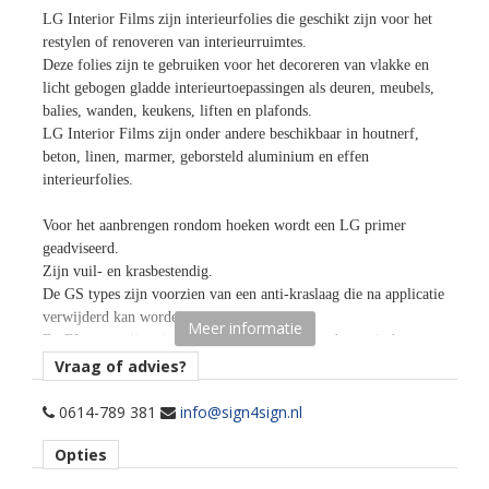
LG Interior Films zijn interieurfolies die geschikt zijn voor het
restylen of renoveren van interieurruimtes.
Deze folies zijn te gebruiken voor het decoreren van vlakke en
licht gebogen gladde interieurtoepassingen als deuren, meubels,
balies, wanden, keukens, liften en plafonds.
LG Interior Films zijn onder andere beschikbaar in houtnerf,
beton, linen, marmer, geborsteld aluminium en effen
interieurfolies.
Voor het aanbrengen rondom hoeken wordt een LG primer
geadviseerd.
Zijn vuil- en krasbestendig.
De GS types zijn voorzien van een anti-kraslaag die na applicatie
verwijderd kan worden.
Meer informatie
De EL types zijn minder krasbestendig en daardoor minder
geschikt voor horizontale toepassingen.
Vraag of advies?
Door de air free lijmtechnologie zijn luchtinsluitingen
gemakkelijk weg te rakelen en kan de folie snel en eenvoudig
0614-789 381
info@sign4sign.nl
aangebracht worden.
Opties
Rolbreedte