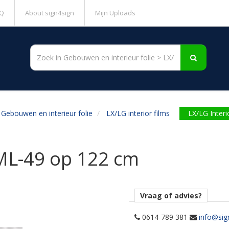
Q
About sign4sign
Mijn Uploads
Gebouwen en interieur folie
LX/LG interior films
LX/LG Inter
 ML-49 op 122 cm
Vraag of advies?
0614-789 381
info@sig