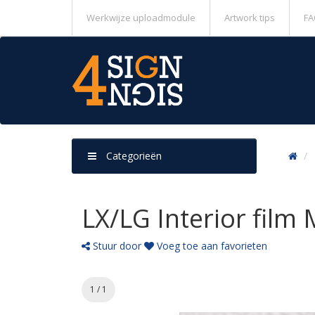
Werkwijze uploadmodule
Artwork tips
FA
Categorieën
LX/LG Interior film
Stuur door
Voeg toe aan favorieten
1 / 1