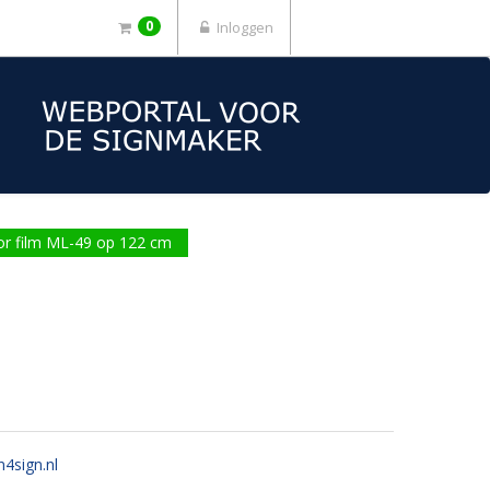
0
Inloggen
ior film ML-49 op 122 cm
n4sign.nl