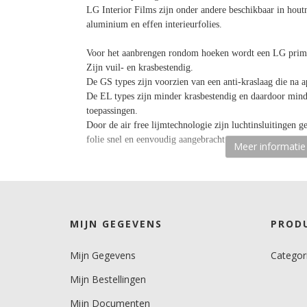
LG Interior Films zijn onder andere beschikbaar in houtn
aluminium en effen interieurfolies.
Voor het aanbrengen rondom hoeken wordt een LG prime
Zijn vuil- en krasbestendig.
De GS types zijn voorzien van een anti-kraslaag die na 
De EL types zijn minder krasbestendig en daardoor mind
toepassingen.
Door de air free lijmtechnologie zijn luchtinsluitingen 
folie snel en eenvoudig aangebracht worden.
Meer informatie
Rolbreedte
122 cm cm.
Afname
MIJN GEGEVENS
PROD
per losse strekkende meter.
Mijn Gegevens
Categor
Materiaaltype
interieurfolie.
Mijn Bestellingen
Opmerking
Mijn Documenten