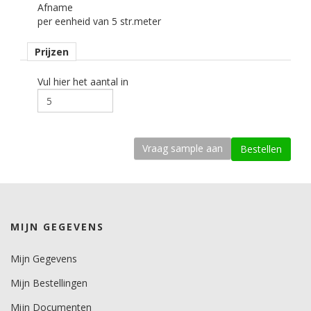
Afname
Opmerking
per eenheid van 5 str.meter
Alleen droog plakken!
Alleen indoor toepassingen!
Prijzen
Krasbestendigheid
laag.
Vul hier het aantal in
Thermovormbaar
ja.
kenmerk belijming
permanent, transparant, solvent gebaseerd, microkanaaltjes.
Ondergrond
vlak, licht gebogen.
MIJN GEGEVENS
Dikte
250 mu.
Mijn Gegevens
Mijn Bestellingen
Minimale aanbrengstemperatuur (°C)
minimaal 15 graden voor vlakke ondergronden.
Mijn Documenten