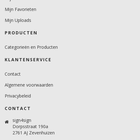
minimaal 18 graden voor gebogen ondergronden.
Mijn Favorieten
Temperatuurbereik (°C)
15 -25 graden.
Mijn Uploads
Brandveiligheidscertificaat
PRODUCTEN
Ja.
Categorieën en Producten
KLANTENSERVICE
Contact
Algemene voorwaarden
Privacybeleid
CONTACT
sign4sign
Dorpsstraat 190a
2761 AJ Zevenhuizen