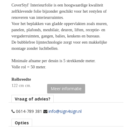
CoverStyl' Interieurfolie is een hoogwaardige kwaliteit
zelfklevende folie bijzonder geschikt voor het restylen of
renoveren van interieurruimtes.
Voor het beplakken van gladde oppervlakten zoals muren,
panelen, plafonds, meubilair, deuren, liften, receptie- en
vergaderruimten, gangen, balies, keukens en bureaus.
De bubblefree lijmtechnologie zorgt voor een makkelijke
montage zonder luchtbellen.
Minimale afname per dessin is 5 strekkende meter.
Volle rol = 50 meter.
Rolbreedte
122 cm cm.
Meer informatie
Afname
Vraag of advies?
per 5 strekkende meter.
0614-789 381
info@sign4sign.nl
Materiaaltype
Opties
interieurfolie.