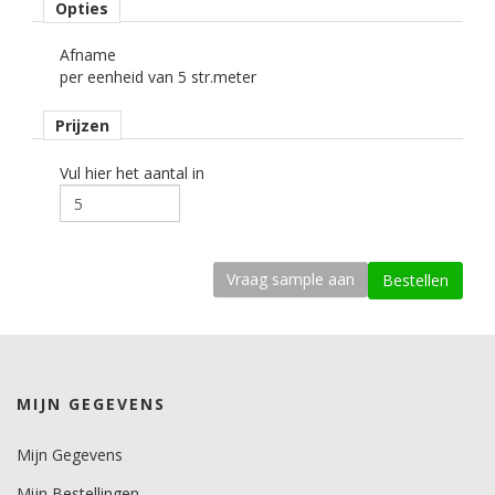
Opties
interieurfolie.
Afname
Opmerking
per eenheid van 5 str.meter
Alleen droog plakken!
Alleen indoor toepassingen!
Prijzen
Krasbestendigheid
laag.
Vul hier het aantal in
Thermovormbaar
ja.
kenmerk belijming
permanent, transparant, solvent gebaseerd, microkanaaltjes.
Ondergrond
vlak, licht gebogen.
MIJN GEGEVENS
Dikte
250 mu.
Mijn Gegevens
Mijn Bestellingen