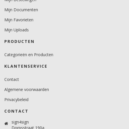
Minimale aanbrengstemperatuur (°C)
minimaal 15 graden voor vlakke ondergronden.
Mijn Documenten
minimaal 18 graden voor gebogen ondergronden.
Mijn Favorieten
Temperatuurbereik (°C)
15 -25 graden.
Mijn Uploads
Brandveiligheidscertificaat
PRODUCTEN
Ja.
Categorieën en Producten
KLANTENSERVICE
Contact
Algemene voorwaarden
Privacybeleid
CONTACT
sign4sign
Dorpsstraat 190a