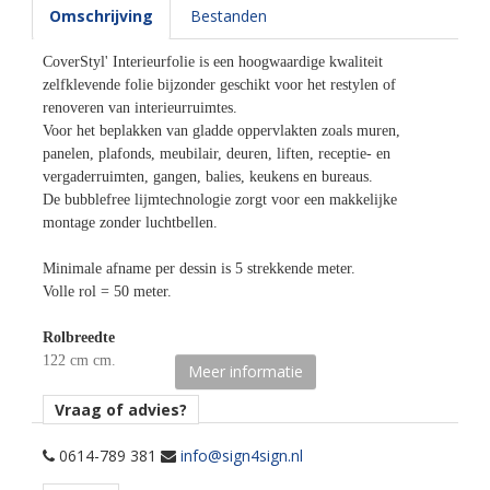
Omschrijving
Bestanden
CoverStyl' Interieurfolie is een hoogwaardige kwaliteit
zelfklevende folie bijzonder geschikt voor het restylen of
renoveren van interieurruimtes.
Voor het beplakken van gladde oppervlakten zoals muren,
panelen, plafonds, meubilair, deuren, liften, receptie- en
vergaderruimten, gangen, balies, keukens en bureaus.
De bubblefree lijmtechnologie zorgt voor een makkelijke
montage zonder luchtbellen.
Minimale afname per dessin is 5 strekkende meter.
Volle rol = 50 meter.
Rolbreedte
122 cm cm.
Meer informatie
Afname
Vraag of advies?
per 5 strekkende meter.
0614-789 381
info@sign4sign.nl
Materiaaltype