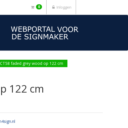
0
Inloggen
lm CT58 faded grey wood op 122 cm
op 122 cm
n4sign.nl