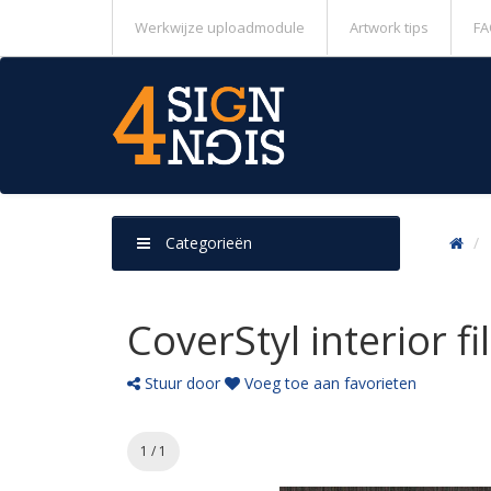
Werkwijze uploadmodule
Artwork tips
FA
Categorieën
CoverStyl interior 
Stuur door
Voeg toe aan favorieten
1 / 1