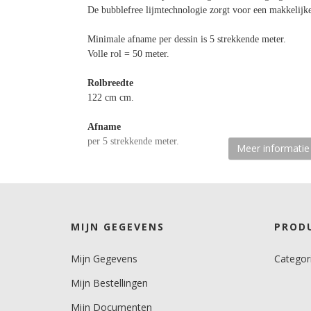
De bubblefree lijmtechnologie zorgt voor een makkelijk
Minimale afname per dessin is 5 strekkende meter.
Volle rol = 50 meter.
Rolbreedte
122 cm cm.
Afname
per 5 strekkende meter.
Meer informatie
Materiaaltype
interieurfolie.
Opmerking
MIJN GEGEVENS
PROD
Alleen droog plakken!
Alleen indoor toepassingen!
Mijn Gegevens
Categor
Krasbestendigheid
Mijn Bestellingen
laag.
Mijn Documenten