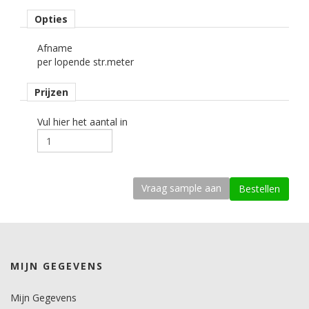
• Eco-friendly - bevat geen schadelijke componenten.
Opties
Rolbreedte
Afname
122 cm cm.
per lopende str.meter
Afname
Prijzen
per strekkende meter.
Materiaaltype
Vul hier het aantal in
interieurfolie.
Opmerking
Alleen droog plakken!
kenmerk belijming
permanent, transparant, solvent gebaseerd, microkanaaltjes.
Ondergrond
MIJN GEGEVENS
vlak, licht gebogen.
Dikte
Mijn Gegevens
200-250 mu.