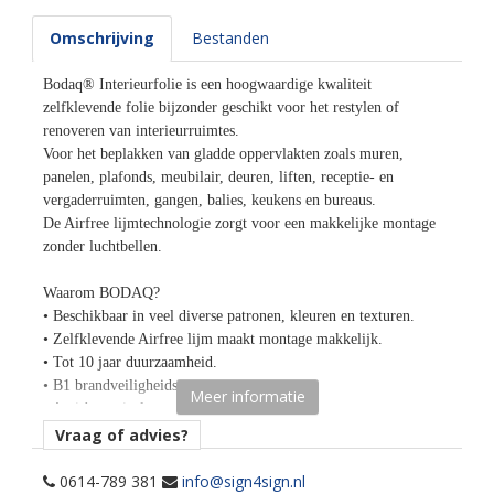
Omschrijving
Bestanden
Bodaq® Interieurfolie is een hoogwaardige kwaliteit
zelfklevende folie bijzonder geschikt voor het restylen of
renoveren van interieurruimtes.
Voor het beplakken van gladde oppervlakten zoals muren,
panelen, plafonds, meubilair, deuren, liften, receptie- en
vergaderruimten, gangen, balies, keukens en bureaus.
De Airfree lijmtechnologie zorgt voor een makkelijke montage
zonder luchtbellen.
Waarom BODAQ?
• Beschikbaar in veel diverse patronen, kleuren en texturen.
• Zelfklevende Airfree lijm maakt montage makkelijk.
• Tot 10 jaar duurzaamheid.
• B1 brandveiligheidscertificaat.
Meer informatie
• Anti-bacterieel oppervlak.
• Bestand tegen krassen, vocht, bacteriën, schimmels,
Vraag of advies?
verontreinigende stoffen.
• Hittebestendig tot 110 graden Celsius.
0614-789 381
info@sign4sign.nl