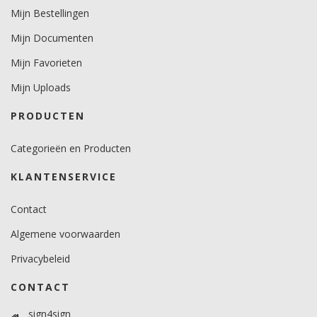
Mijn Bestellingen
Minimale aanbrengstemperatuur (°C)
Mijn Documenten
minimaal 12 graden voor vlakke ondergronden.
minimaal 18 graden voor gebogen ondergronden.
Mijn Favorieten
Temperatuurbereik (°C)
Mijn Uploads
10 -30 graden.
PRODUCTEN
Brandveiligheidscertificaat
Ja.
Categorieën en Producten
KLANTENSERVICE
Contact
Algemene voorwaarden
Privacybeleid
CONTACT
sign4sign