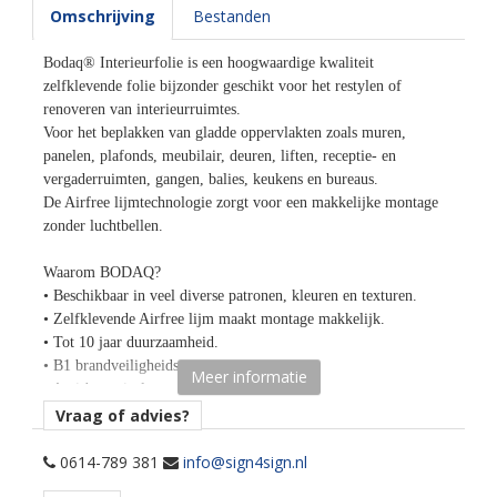
Omschrijving
Bestanden
Bodaq® Interieurfolie is een hoogwaardige kwaliteit
zelfklevende folie bijzonder geschikt voor het restylen of
renoveren van interieurruimtes.
Voor het beplakken van gladde oppervlakten zoals muren,
panelen, plafonds, meubilair, deuren, liften, receptie- en
vergaderruimten, gangen, balies, keukens en bureaus.
De Airfree lijmtechnologie zorgt voor een makkelijke montage
zonder luchtbellen.
Waarom BODAQ?
• Beschikbaar in veel diverse patronen, kleuren en texturen.
• Zelfklevende Airfree lijm maakt montage makkelijk.
• Tot 10 jaar duurzaamheid.
• B1 brandveiligheidscertificaat.
Meer informatie
• Anti-bacterieel oppervlak.
• Bestand tegen krassen, vocht, bacteriën, schimmels,
Vraag of advies?
verontreinigende stoffen.
• Hittebestendig tot 110 graden Celsius.
0614-789 381
info@sign4sign.nl
• Eco-friendly - bevat geen schadelijke componenten.