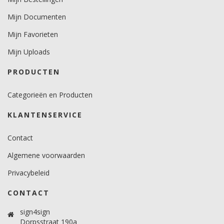
Minimale aanbrengstemperatuur (°C)
Mijn Documenten
minimaal 12 graden voor vlakke ondergronden.
minimaal 18 graden voor gebogen ondergronden.
Mijn Favorieten
Temperatuurbereik (°C)
Mijn Uploads
10 -30 graden.
PRODUCTEN
Brandveiligheidscertificaat
Ja.
Categorieën en Producten
KLANTENSERVICE
Contact
Algemene voorwaarden
Privacybeleid
CONTACT
sign4sign
Dorpsstraat 190a