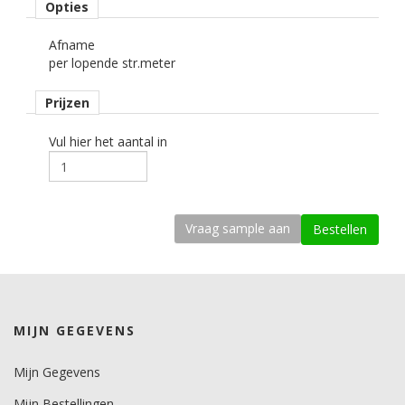
Opties
Rolbreedte
Afname
122 cm cm.
per lopende str.meter
Afname
Prijzen
per strekkende meter.
Materiaaltype
Vul hier het aantal in
interieurfolie.
Opmerking
Alleen droog plakken!
kenmerk belijming
permanent, transparant, solvent gebaseerd, microkanaaltjes.
Ondergrond
MIJN GEGEVENS
vlak, licht gebogen.
Dikte
Mijn Gegevens
200-250 mu.
Mijn Bestellingen