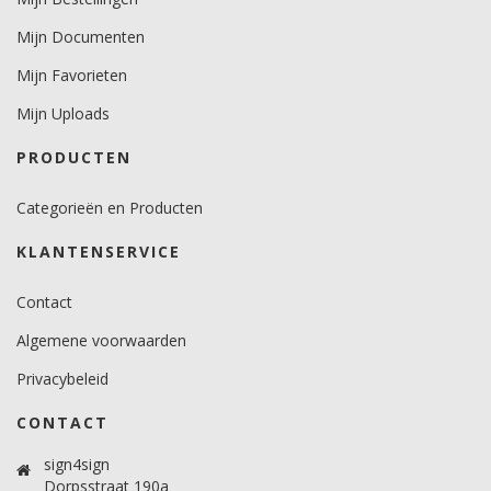
Minimale aanbrengstemperatuur (°C)
Mijn Documenten
minimaal 12 graden voor vlakke ondergronden.
minimaal 18 graden voor gebogen ondergronden.
Mijn Favorieten
Temperatuurbereik (°C)
Mijn Uploads
10 -30 graden.
PRODUCTEN
Brandveiligheidscertificaat
Ja.
Categorieën en Producten
KLANTENSERVICE
Contact
Algemene voorwaarden
Privacybeleid
CONTACT
sign4sign
Dorpsstraat 190a