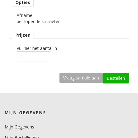
Opties
Rolbreedte
Afname
122 cm cm.
per lopende str.meter
Afname
Prijzen
per strekkende meter.
Materiaaltype
Vul hier het aantal in
interieurfolie.
Opmerking
Alleen droog plakken!
kenmerk belijming
permanent, transparant, solvent gebaseerd, microkanaaltjes.
Ondergrond
MIJN GEGEVENS
vlak, licht gebogen.
Dikte
Mijn Gegevens
200-250 mu.
Mijn Bestellingen