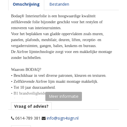
Omschrijving
Bestanden
Bodaq® Interieurfolie is een hoogwaardige kwaliteit
zelfklevende folie bijzonder geschikt voor het restylen of
renoveren van interieurruimtes.
Voor het beplakken van gladde oppervlakten zoals muren,
panelen, plafonds, meubilair, deuren, liften, receptie- en
vergaderruimten, gangen, balies, keukens en bureaus.
De Airfree lijmtechnologie zorgt voor een makkelijke montage
zonder luchtbellen.
Waarom BODAQ?
• Beschikbaar in veel diverse patronen, kleuren en texturen.
• Zelfklevende Airfree lijm maakt montage makkelijk.
• Tot 10 jaar duurzaamheid.
• B1 brandveiligheidscertificaat.
Meer informatie
• Anti-bacterieel oppervlak.
• Bestand tegen krassen, vocht, bacteriën, schimmels,
Vraag of advies?
verontreinigende stoffen.
• Hittebestendig tot 110 graden Celsius.
0614-789 381
info@sign4sign.nl
• Eco-friendly - bevat geen schadelijke componenten.