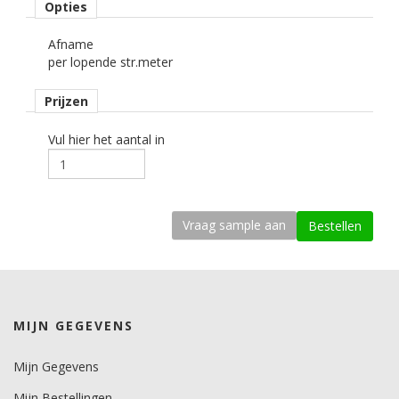
Opties
Rolbreedte
Afname
122 cm cm.
per lopende str.meter
Afname
Prijzen
per strekkende meter.
Materiaaltype
Vul hier het aantal in
interieurfolie.
Opmerking
Alleen droog plakken!
kenmerk belijming
permanent, transparant, solvent gebaseerd, microkanaaltjes.
Ondergrond
MIJN GEGEVENS
vlak, licht gebogen.
Dikte
Mijn Gegevens
200-250 mu.
Mijn Bestellingen