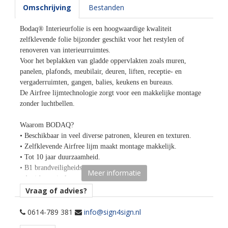
Omschrijving
Bestanden
Bodaq® Interieurfolie is een hoogwaardige kwaliteit
zelfklevende folie bijzonder geschikt voor het restylen of
renoveren van interieurruimtes.
Voor het beplakken van gladde oppervlakten zoals muren,
panelen, plafonds, meubilair, deuren, liften, receptie- en
vergaderruimten, gangen, balies, keukens en bureaus.
De Airfree lijmtechnologie zorgt voor een makkelijke montage
zonder luchtbellen.
Waarom BODAQ?
• Beschikbaar in veel diverse patronen, kleuren en texturen.
• Zelfklevende Airfree lijm maakt montage makkelijk.
• Tot 10 jaar duurzaamheid.
• B1 brandveiligheidscertificaat.
Meer informatie
• Anti-bacterieel oppervlak.
• Bestand tegen krassen, vocht, bacteriën, schimmels,
Vraag of advies?
verontreinigende stoffen.
• Hittebestendig tot 110 graden Celsius.
0614-789 381
info@sign4sign.nl
• Eco-friendly - bevat geen schadelijke componenten.