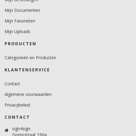
Minimale aanbrengstemperatuur (°C)
Mijn Documenten
minimaal 12 graden voor vlakke ondergronden.
minimaal 18 graden voor gebogen ondergronden.
Mijn Favorieten
Temperatuurbereik (°C)
Mijn Uploads
10 -30 graden.
PRODUCTEN
Brandveiligheidscertificaat
Ja.
Categorieën en Producten
KLANTENSERVICE
Contact
Algemene voorwaarden
Privacybeleid
CONTACT
sign4sign
Dorpsstraat 190a