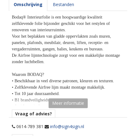
Omschrijving
Bestanden
Bodaq® Interieurfolie is een hoogwaardige kwaliteit
zelfklevende folie bijzonder geschikt voor het restylen of
renoveren van interieurruimtes.
Voor het beplakken van gladde oppervlakten zoals muren,
panelen, plafonds, meubilair, deuren, liften, receptie- en
vergaderruimten, gangen, balies, keukens en bureaus.
De Airfree lijmtechnologie zorgt voor een makkelijke montage
zonder luchtbellen.
Waarom BODAQ?
• Beschikbaar in veel diverse patronen, kleuren en texturen.
• Zelfklevende Airfree lijm maakt montage makkelijk.
• Tot 10 jaar duurzaamheid.
• B1 brandveiligheidscertificaat.
Meer informatie
• Anti-bacterieel oppervlak.
• Bestand tegen krassen, vocht, bacteriën, schimmels,
Vraag of advies?
verontreinigende stoffen.
• Hittebestendig tot 110 graden Celsius.
0614-789 381
info@sign4sign.nl
• Eco-friendly - bevat geen schadelijke componenten.