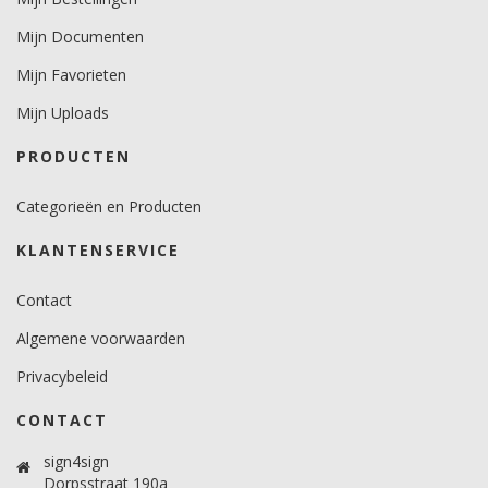
Minimale aanbrengstemperatuur (°C)
Mijn Documenten
minimaal 12 graden voor vlakke ondergronden.
minimaal 18 graden voor gebogen ondergronden.
Mijn Favorieten
Temperatuurbereik (°C)
Mijn Uploads
10 -30 graden.
PRODUCTEN
Brandveiligheidscertificaat
Ja.
Categorieën en Producten
KLANTENSERVICE
Contact
Algemene voorwaarden
Privacybeleid
CONTACT
sign4sign
Dorpsstraat 190a