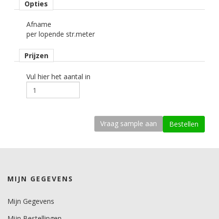
Opties
Rolbreedte
Afname
122 cm cm.
per lopende str.meter
Afname
Prijzen
per strekkende meter.
Materiaaltype
Vul hier het aantal in
interieurfolie.
Opmerking
Alleen droog plakken!
kenmerk belijming
permanent, transparant, solvent gebaseerd, microkanaaltjes.
Ondergrond
MIJN GEGEVENS
vlak, licht gebogen.
Dikte
Mijn Gegevens
200-250 mu.
Mijn Bestellingen