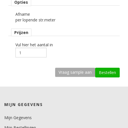
Opties
Rolbreedte
Afname
122 cm cm.
per lopende str.meter
Afname
Prijzen
per strekkende meter.
Materiaaltype
Vul hier het aantal in
interieurfolie.
Opmerking
Alleen droog plakken!
kenmerk belijming
permanent, transparant, solvent gebaseerd, microkanaaltjes.
Ondergrond
MIJN GEGEVENS
vlak, licht gebogen.
Dikte
Mijn Gegevens
200-250 mu.
Mijn Bestellingen