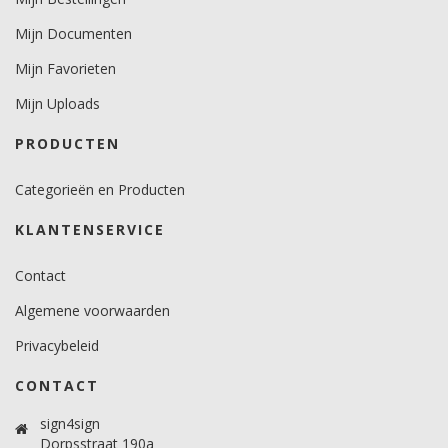
Minimale aanbrengstemperatuur (°C)
Mijn Documenten
minimaal 12 graden voor vlakke ondergronden.
minimaal 18 graden voor gebogen ondergronden.
Mijn Favorieten
Temperatuurbereik (°C)
Mijn Uploads
10 -30 graden.
PRODUCTEN
Brandveiligheidscertificaat
Ja.
Categorieën en Producten
KLANTENSERVICE
Contact
Algemene voorwaarden
Privacybeleid
CONTACT
sign4sign
Dorpsstraat 190a