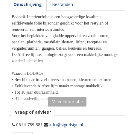
Omschrijving
Bestanden
Bodaq® Interieurfolie is een hoogwaardige kwaliteit
zelfklevende folie bijzonder geschikt voor het restylen of
renoveren van interieurruimtes.
Voor het beplakken van gladde oppervlakten zoals muren,
panelen, plafonds, meubilair, deuren, liften, receptie- en
vergaderruimten, gangen, balies, keukens en bureaus.
De Airfree lijmtechnologie zorgt voor een makkelijke montage
zonder luchtbellen.
Waarom BODAQ?
• Beschikbaar in veel diverse patronen, kleuren en texturen.
• Zelfklevende Airfree lijm maakt montage makkelijk.
• Tot 10 jaar duurzaamheid.
• B1 brandveiligheidscertificaat.
Meer informatie
• Anti-bacterieel oppervlak.
• Bestand tegen krassen, vocht, bacteriën, schimmels,
Vraag of advies?
verontreinigende stoffen.
• Hittebestendig tot 110 graden Celsius.
0614-789 381
info@sign4sign.nl
• Eco-friendly - bevat geen schadelijke componenten.