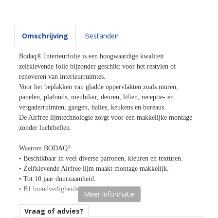
Omschrijving
Bestanden
Bodaq® Interieurfolie is een hoogwaardige kwaliteit
zelfklevende folie bijzonder geschikt voor het restylen of
renoveren van interieurruimtes.
Voor het beplakken van gladde oppervlakten zoals muren,
panelen, plafonds, meubilair, deuren, liften, receptie- en
vergaderruimten, gangen, balies, keukens en bureaus.
De Airfree lijmtechnologie zorgt voor een makkelijke montage
zonder luchtbellen.
Waarom BODAQ?
• Beschikbaar in veel diverse patronen, kleuren en texturen.
• Zelfklevende Airfree lijm maakt montage makkelijk.
• Tot 10 jaar duurzaamheid.
• B1 brandveiligheidscertificaat.
Meer informatie
• Anti-bacterieel oppervlak.
• Bestand tegen krassen, vocht, bacteriën, schimmels,
Vraag of advies?