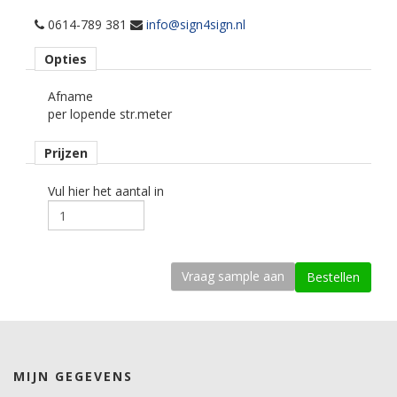
verontreinigende stoffen.
• Hittebestendig tot 110 graden Celsius.
0614-789 381
info@sign4sign.nl
• Eco-friendly - bevat geen schadelijke componenten.
Opties
Rolbreedte
Afname
122 cm cm.
per lopende str.meter
Afname
Prijzen
per strekkende meter.
Materiaaltype
Vul hier het aantal in
interieurfolie.
Opmerking
Alleen droog plakken!
kenmerk belijming
permanent, transparant, solvent gebaseerd, microkanaaltjes.
Ondergrond
MIJN GEGEVENS
vlak, licht gebogen.