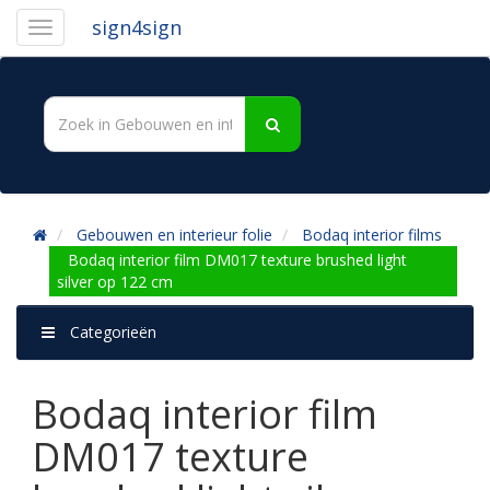
sign4sign
Gebouwen en interieur folie
Bodaq interior films
Bodaq interior film DM017 texture brushed light
silver op 122 cm
Categorieën
Bodaq interior film
DM017 texture