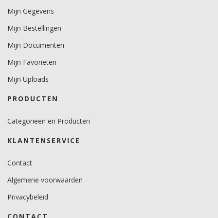
Dikte
Mijn Gegevens
200-250 mu.
Mijn Bestellingen
Minimale aanbrengstemperatuur (°C)
Mijn Documenten
minimaal 12 graden voor vlakke ondergronden.
minimaal 18 graden voor gebogen ondergronden.
Mijn Favorieten
Temperatuurbereik (°C)
Mijn Uploads
10 -30 graden.
PRODUCTEN
Brandveiligheidscertificaat
Ja.
Categorieën en Producten
KLANTENSERVICE
Contact
Algemene voorwaarden
Privacybeleid
CONTACT