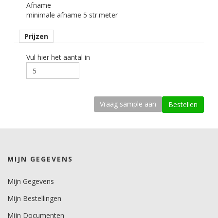
Afname
Alleen droog plakken!
minimale afname 5 str.meter
kenmerk belijming
Prijzen
permanent, transparant, watergebaseerd.
Ondergrond
Vul hier het aantal in
vlak, licht gebogen.
Dikte
210-250 mu.
Kleefkracht (N/25mm)
3.9-44.1, afhankelijk van soort ondergrond.
Rugpapier
MIJN GEGEVENS
PE gecoat papier
Maximale krimp (mm)
Mijn Gegevens
0,4.
Mijn Bestellingen
Minimale aanbrengstemperatuur (°C)
Mijn Documenten