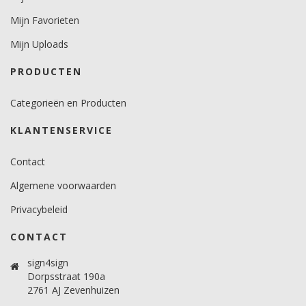
minimaal 12 graden voor vlakke ondergronden.
minimaal 18 graden voor gebogen ondergronden.
Mijn Favorieten
Mijn Uploads
Temperatuurbereik (°C)
12 -38 graden.
PRODUCTEN
Levensduurverwachting
Categorieën en Producten
12 jaar. (binnen)
KLANTENSERVICE
Contact
Algemene voorwaarden
Privacybeleid
CONTACT
sign4sign
Dorpsstraat 190a
2761 AJ Zevenhuizen