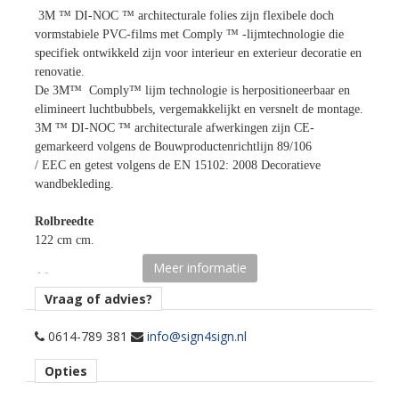
3M ™ DI-NOC ™ architecturale folies zijn flexibele doch
vormstabiele PVC-films met Comply ™ -lijmtechnologie die
specifiek ontwikkeld zijn voor interieur en exterieur decoratie en
renovatie.
De 3M™ Comply™ lijm technologie is herpositioneerbaar en
elimineert luchtbubbels, vergemakkelijkt en versnelt de montage.
3M ™ DI-NOC ™ architecturale afwerkingen zijn CE-
gemarkeerd volgens de Bouwproductenrichtlijn 89/106
/ EEC en getest volgens de EN 15102: 2008 Decoratieve
wandbekleding.
Rolbreedte
122 cm cm.
Meer informatie
Afname
minimale afname 5 str.meter.
Vraag of advies?
Materiaaltype
0614-789 381
info@sign4sign.nl
interieurfolie.
Opties
Opmerking