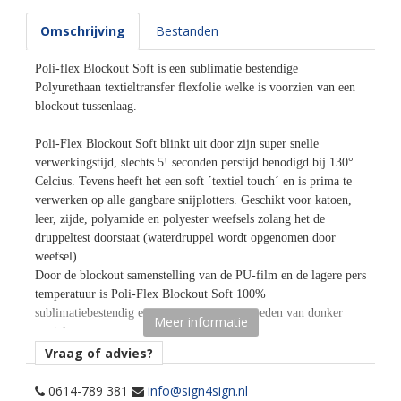
Omschrijving
Bestanden
Poli-flex Blockout Soft is een sublimatie bestendige
Polyurethaan textieltransfer flexfolie welke is voorzien van een
blockout tussenlaag.
Poli-Flex Blockout Soft blinkt uit door zijn super snelle
verwerkingstijd, slechts 5! seconden perstijd benodigd bij 130°
Celcius. Tevens heeft het een soft ´textiel touch´ en is prima te
verwerken op alle gangbare snijplotters. Geschikt voor katoen,
leer, zijde, polyamide en polyester weefsels zolang het de
druppeltest doorstaat (waterdruppel wordt opgenomen door
weefsel).
Door de blockout samenstelling van de PU-film en de lagere pers
temperatuur is Poli-Flex Blockout Soft 100%
sublimatiebestendig en vookomt het doorbloeden van donker
Meer informatie
textiel.
Vraag of advies?
Kenmerken en Transfersettings:
• Perstemperatuur: 130° Celsius.
0614-789 381
info@sign4sign.nl