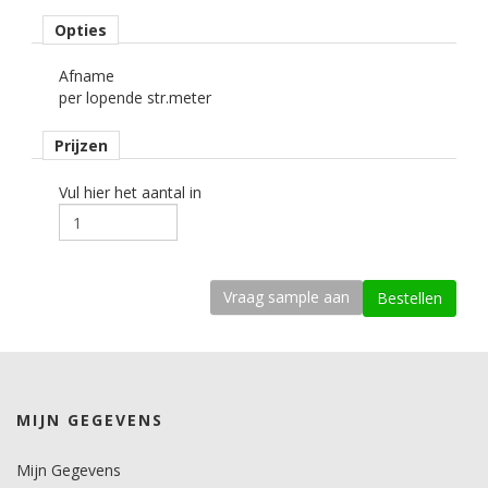
• Perstijd: 5 seconden.
Opties
• Persdruk: 2,5 - 3,0 bar (medium druk).
• Zelfklevende polyester liner warm verwijderen.
Afname
• Wasbaar op 60° Celsius.
per lopende str.meter
• Soft textiel touch en 100% sublimatie bestendig.
• Öko-Tex standaard Klasse 1, gezondheidskeurmerk.
Prijzen
Vul hier het aantal in
MIJN GEGEVENS
Mijn Gegevens