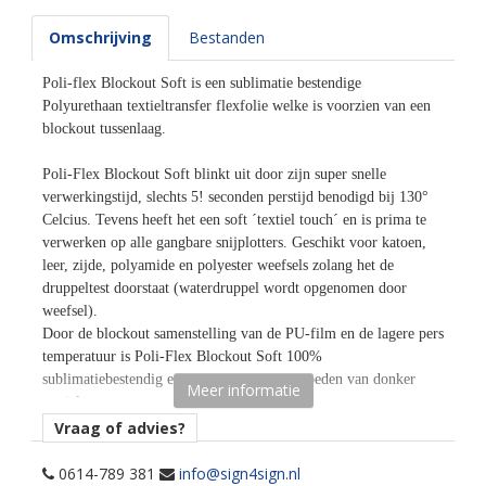
Omschrijving
Bestanden
Poli-flex Blockout Soft is een sublimatie bestendige
Polyurethaan textieltransfer flexfolie welke is voorzien van een
blockout tussenlaag.
Poli-Flex Blockout Soft blinkt uit door zijn super snelle
verwerkingstijd, slechts 5! seconden perstijd benodigd bij 130°
Celcius. Tevens heeft het een soft ´textiel touch´ en is prima te
verwerken op alle gangbare snijplotters. Geschikt voor katoen,
leer, zijde, polyamide en polyester weefsels zolang het de
druppeltest doorstaat (waterdruppel wordt opgenomen door
weefsel).
Door de blockout samenstelling van de PU-film en de lagere pers
temperatuur is Poli-Flex Blockout Soft 100%
sublimatiebestendig en vookomt het doorbloeden van donker
Meer informatie
textiel.
Vraag of advies?
Kenmerken en Transfersettings:
• Perstemperatuur: 130° Celsius.
0614-789 381
info@sign4sign.nl