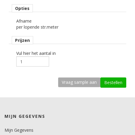
• Perstijd: 5 seconden.
Opties
• Persdruk: 2,5 - 3,0 bar (medium druk).
• Zelfklevende polyester liner warm verwijderen.
Afname
• Wasbaar op 60° Celsius.
per lopende str.meter
• Soft textiel touch en 100% sublimatie bestendig.
• Öko-Tex standaard Klasse 1, gezondheidskeurmerk.
Prijzen
Vul hier het aantal in
MIJN GEGEVENS
Mijn Gegevens