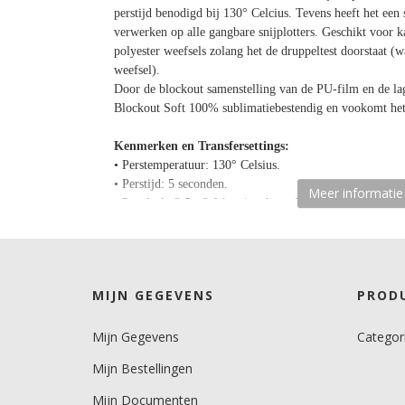
perstijd benodigd bij 130° Celcius. Tevens heeft het een s
verwerken op alle gangbare snijplotters. Geschikt voor ka
polyester weefsels zolang het de druppeltest doorstaat 
weefsel).
Door de blockout samenstelling van de PU-film en de lag
Blockout Soft 100% sublimatiebestendig en vookomt het
Kenmerken en Transfersettings:
• Perstemperatuur: 130° Celsius.
• Perstijd: 5 seconden.
Meer informatie
• Persdruk: 2,5 - 3,0 bar (medium druk).
• Zelfklevende polyester liner warm verwijderen.
• Wasbaar op 60° Celsius.
• Soft textiel touch en 100% sublimatie bestendig.
• Öko-Tex standaard Klasse 1, gezondheidskeurmerk.
MIJN GEGEVENS
PROD
Mijn Gegevens
Categor
Mijn Bestellingen
Mijn Documenten