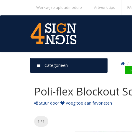
Werkwijze uploadmodule
Artwork tips
FA
Categorieën
Poli-flex Blockout 
Stuur door
Voeg toe aan favorieten
1 / 1