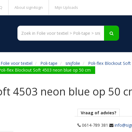
Q
About sign4sign
Mijn Uploads
Folie voor textiel
Poli-tape
snijfolie
Poli-flex Blockout Soft
Poli-flex Blockout Soft 4503 neon blue op 50 cm
Soft 4503 neon blue op 50 
Vraag of advies?
0614-789 381
info@sig