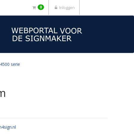
0
Inloggen
 4500 serie
cm
n4sign.nl