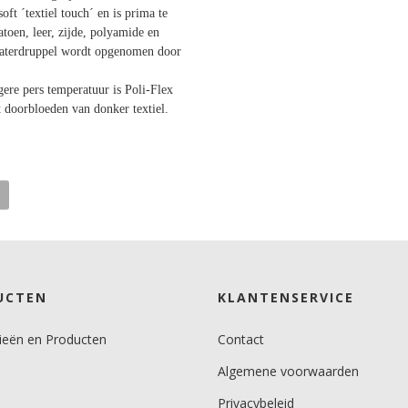
oft ´textiel touch´ en is prima te
toen, leer, zijde, polyamide en
(waterdruppel wordt opgenomen door
ere pers temperatuur is Poli-Flex
 doorbloeden van donker textiel.
UCTEN
KLANTENSERVICE
ieën en Producten
Contact
Algemene voorwaarden
Privacybeleid