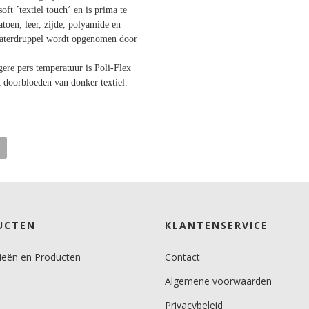
oft ´textiel touch´ en is prima te
toen, leer, zijde, polyamide en
(waterdruppel wordt opgenomen door
ere pers temperatuur is Poli-Flex
 doorbloeden van donker textiel.
UCTEN
KLANTENSERVICE
ieën en Producten
Contact
Algemene voorwaarden
Privacybeleid