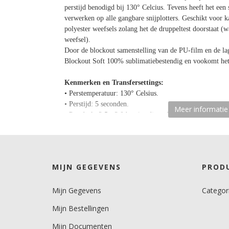
perstijd benodigd bij 130° Celcius. Tevens heeft het een s
verwerken op alle gangbare snijplotters. Geschikt voor ka
polyester weefsels zolang het de druppeltest doorstaat 
weefsel).
Door de blockout samenstelling van de PU-film en de lag
Blockout Soft 100% sublimatiebestendig en vookomt het
Kenmerken en Transfersettings:
• Perstemperatuur: 130° Celsius.
• Perstijd: 5 seconden.
Meer informatie
• Persdruk: 2,5 - 3,0 bar (medium druk).
• Zelfklevende polyester liner warm verwijderen.
• Wasbaar op 60° Celsius.
• Soft textiel touch en 100% sublimatie bestendig.
• Öko-Tex standaard Klasse 1, gezondheidskeurmerk.
MIJN GEGEVENS
PROD
Mijn Gegevens
Categor
Mijn Bestellingen
Mijn Documenten