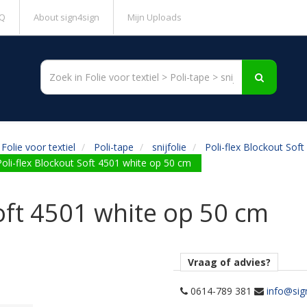
Q
About sign4sign
Mijn Uploads
Folie voor textiel
Poli-tape
snijfolie
Poli-flex Blockout Soft
Poli-flex Blockout Soft 4501 white op 50 cm
Soft 4501 white op 50 cm
Vraag of advies?
0614-789 381
info@sig