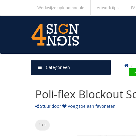
Werkwijze uploadmodule
Artwork tips
FA
Categorieën
Poli-flex Blockout 
Stuur door
Voeg toe aan favorieten
1 / 1