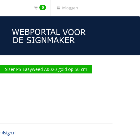
0
Inloggen
Siser PS Easyweed A0020 gold op 50 cm
n4sign.nl