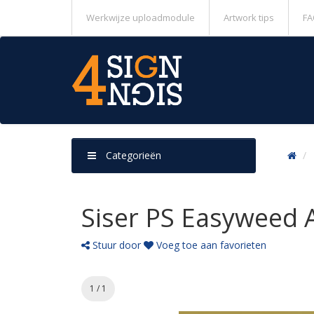
Werkwijze uploadmodule
Artwork tips
FA
Categorieën
Siser PS Easyweed 
Stuur door
Voeg toe aan favorieten
1 / 1