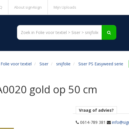
Q
About sign4sign
Mijn Uploads
Folie voor textiel
Siser
snijfolie
Siser PS Easyweed serie
A0020 gold op 50 cm
Vraag of advies?
0614-789 381
info@sig