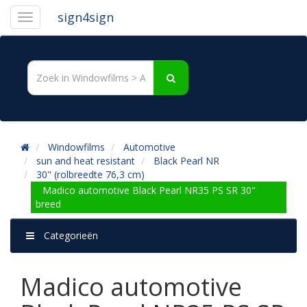
sign4sign
Windowfilms
Automotive
sun and heat resistant
Black Pearl NR
30" (rolbreedte 76,3 cm)
Madico automotive Black Pearl NR35 PS SR 30"
breed
Categorieën
Madico automotive