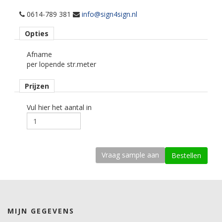
Transmissie
58%
0614-789 381
info@sign4sign.nl
Reflectie
Opties
6%
Absorptie
Afname
37%
per lopende str.meter
Schaduw coëfficiënt
0.79
Prijzen
Zonne warmte toetreding (ZTA)
0.69
U factor
Vul hier het aantal in
1.03
UV licht reductie
99%
Totale zonne energie reductie
31%
IR reductie
26%
IR energie reductie
20%
MIJN GEGEVENS