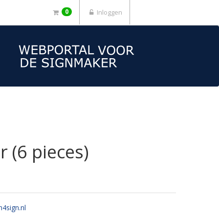
0
Inloggen
 (6 pieces)
n4sign.nl