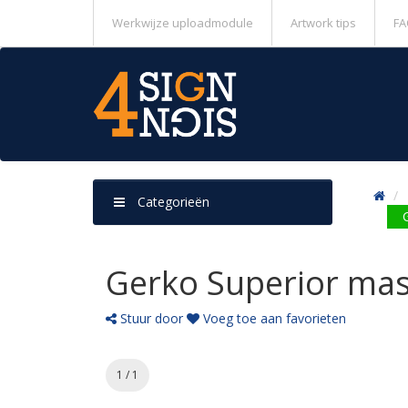
Werkwijze uploadmodule
Artwork tips
FA
Categorieën
Gerko Superior mas
Stuur door
Voeg toe aan favorieten
1 / 1