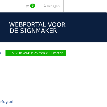
0
Inloggen
s
3M VHB 4941P 25 mm x 33 meter
n4sign.nl