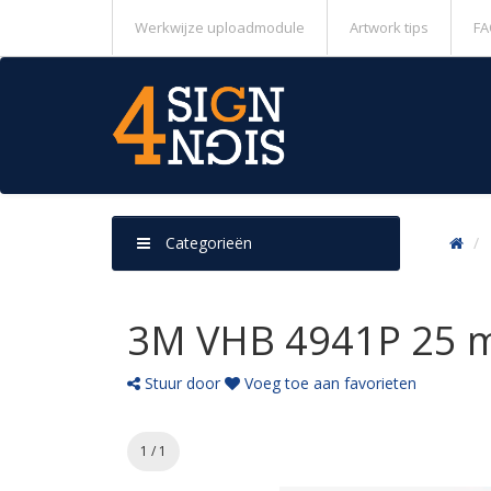
Werkwijze uploadmodule
Artwork tips
FA
Categorieën
3M VHB 4941P 25 m
Stuur door
Voeg toe aan favorieten
1 / 1