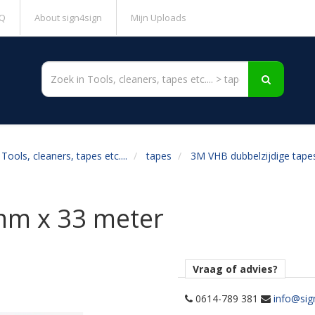
Q
About sign4sign
Mijn Uploads
Tools, cleaners, tapes etc....
tapes
3M VHB dubbelzijdige tape
m x 33 meter
Vraag of advies?
0614-789 381
info@sig