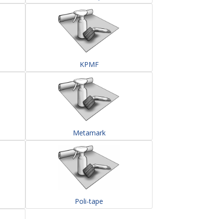
KPMF
Metamark
Poli-tape