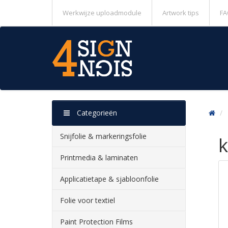
Werkwijze uploadmodule
Artwork tips
FA
Categorieën
Snijfolie & markeringsfolie
k
Printmedia & laminaten
Applicatietape & sjabloonfolie
Folie voor textiel
Paint Protection Films