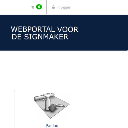
0
Inloggen
Bodaq