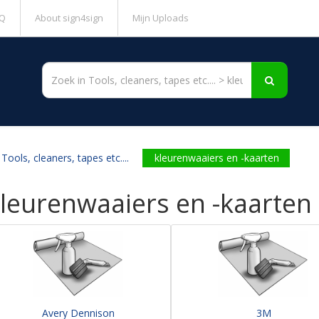
Q
About sign4sign
Mijn Uploads
Tools, cleaners, tapes etc....
kleurenwaaiers en -kaarten
leurenwaaiers en -kaarten
Avery Dennison
3M