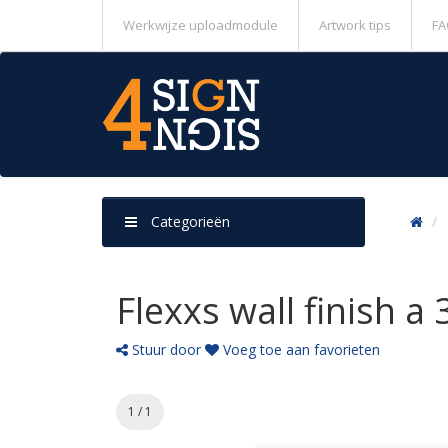
Werkwijze uploadmodule
Artwork tips
FA
Categorieën
Flexxs wall finish a 3
Stuur door
Voeg toe aan favorieten
1 / 1