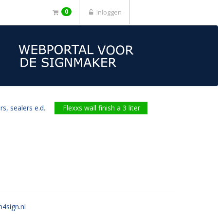
0
Inloggen
s, sealers e.d.
Flexxs wall finish a 3 liter
n4sign.nl