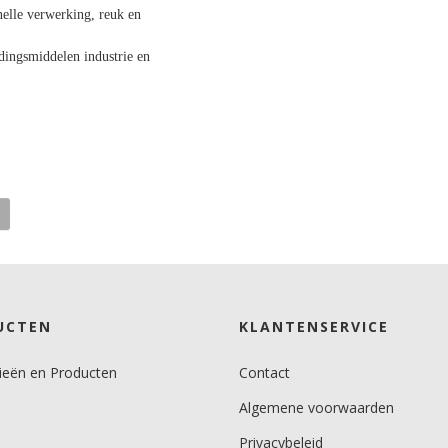
nelle verwerking, reuk en
edingsmiddelen industrie en
UCTEN
KLANTENSERVICE
kwast of met een kortharig, niet-
ieën en Producten
Contact
nt u het nat in nat aan te brengen.
Algemene voorwaarden
rden.
ichtbaar zijn.
Privacybeleid