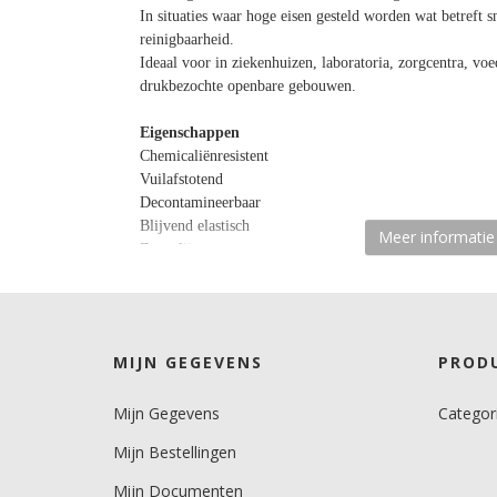
In situaties waar hoge eisen gesteld worden wat betreft s
reinigbaarheid.
Ideaal voor in ziekenhuizen, laboratoria, zorgcentra, vo
drukbezochte openbare gebouwen.
Eigenschappen
Chemicaliënresistent
Vuilafstotend
Decontamineerbaar
Blijvend elastisch
Meer informatie
Zeer slijt- en stootvast
UV-bestendig
Schrobvast klasse 1 conform DIN EN 13300
Oplosmiddel- en weekmakervrij
MIJN GEGEVENS
PROD
Verwerking
Voor gebruik goed oproeren. Onverdund aanbrengen met 
Mijn Gegevens
Categor
pluizende vachtroller.
De coating is op water basis en droogt snel. Hierdoor die
Mijn Bestellingen
Dit betekent dat de wand in een keer afgemaakt moet wo
Als er tussentijds gestopt wordt, dan zullen er aanzetten z
Mijn Documenten