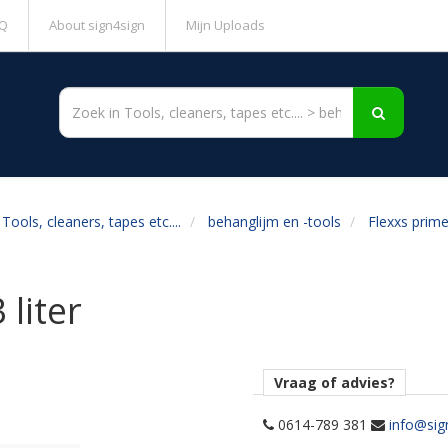
Q
About sign4sign
Mijn Uploads
Tools, cleaners, tapes etc....
behanglijm en -tools
Flexxs primer
 liter
Vraag of advies?
0614-789 381
info@sig