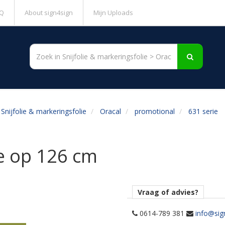
Q
About sign4sign
Mijn Uploads
Snijfolie & markeringsfolie
Oracal
promotional
631 serie
ve op 126 cm
Vraag of advies?
0614-789 381
info@sig