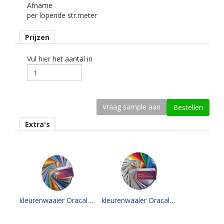
Afname
kenmerk belijming
per lopende str.meter
permanent, transparant, solvent gebaseerd.
Prijzen
Ondergrond
spandoeken, banieren, pvc banners.
Vul hier het aantal in
Dikte
80 mu.
Kleefkracht (N/25mm)
14.
Extra's
Rugpapier
gecoat kraft papier
Maximale krimp (mm)
0,4.
Minimale aanbrengstemperatuur (°C)
kleurenwaaier Oracal specials
kleurenwaaier Oracal glass decoration series
8.