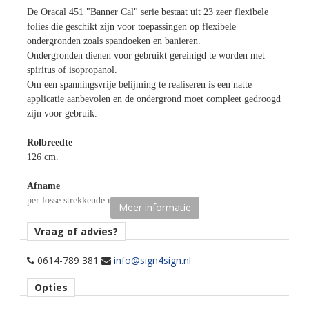
De Oracal 451 "Banner Cal" serie bestaat uit 23 zeer flexibele
folies die geschikt zijn voor toepassingen op flexibele
ondergronden zoals spandoeken en banieren.
Ondergronden dienen voor gebruikt gereinigd te worden met
spiritus of isopropanol.
Om een spanningsvrije belijming te realiseren is een natte
applicatie aanbevolen en de ondergrond moet compleet gedroogd
zijn voor gebruik.
Rolbreedte
126 cm.
Afname
per losse strekkende meter.
Meer informatie
Opmerking
Vraag of advies?
Niet op huifen/vrachtwagenzeilen toepassen!
0614-789 381
info@sign4sign.nl
Materiaaltype
Opties
opaak satijn gekleurde snijfolie voor banners.