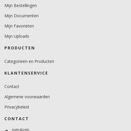
Mijn Bestellingen
Afname
Mijn Documenten
per losse strekkende meter.
Mijn Favorieten
Materiaaltype
Mijn Uploads
carwrapfolie.
PRODUCTEN
kenmerk belijming
permanent, grijs, solvent gebaseerd, herpositioneerbaar, micro
Categorieën en Producten
kanaaltjes.
KLANTENSERVICE
Ondergrond
gebogen.
Contact
Dikte
Algemene voorwaarden
100-140 mu.
Privacybeleid
Kleefkracht (N/25mm)
15.
CONTACT
Rugpapier
sign4sign