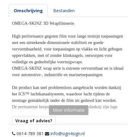
Omschrijving
Bestanden
OMEGA-SKINZ 3D Wrapfilmserie.
High performance gegoten film voor lange termijn toepassingen
met een uitstekende dimensionele stabiliteit en goede
vervormbaarheid, voor toepassingen op vlakke en licht gebogen
oppervlakken, met of zonder klinknagels, ontworpen voor
volledige en gedeeltelijke voertuigwraps.
OMEGA-SKINZ wrap serie is extreem vervormbaar en is ideaal
voor automotive-, industriële en marinetoepassingen.
Dit product kan snel probleemloos aangebracht worden dankzij
het ICS™ luchtkanaalsysteem, waardoor lucht tijdens de
montage gemakkelijk onder de film uit geduwd kan worden.
De permanente herpositioneerbare lijm laat, dankzij zijn lage
Meer informatie
initiële tack, een gemakkelijke herpositionering tijdens de
montage toe.
Vraag of advies?
Dankzij het ICS™ luchtkanaalsysteem is het patroon/structuur
van de kanalen onzichtbaar voor en na de montage.
0614-789 381
info@sign4sign.nl