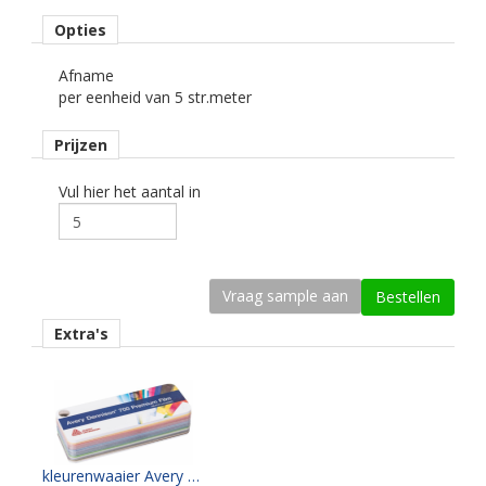
Materiaaltype
opaak gekleurde snijfolie.
Opties
kenmerk belijming
Afname
semi-permanent, transparant, watergebaseerd.
per eenheid van 5 str.meter
Ondergrond
Prijzen
vlak.
Vul hier het aantal in
Dikte
70 mu.
Kleefkracht (N/25 mm)
16 (matt) en 20 (gloss)
Extra's
Rugpapier
gecoat kraft papier.
Maximale krimp (mm)
geen opgave.
kleurenwaaier Avery PF700 serie
Minimale aanbrengstemperatuur (°C)