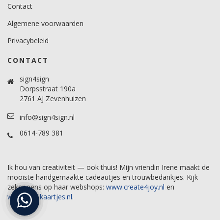
Contact
Algemene voorwaarden
Privacybeleid
CONTACT
sign4sign
Dorpsstraat 190a
2761 AJ Zevenhuizen
info@sign4sign.nl
0614-789 381
Ik hou van creativiteit — ook thuis! Mijn vriendin Irene maakt de
mooiste handgemaakte cadeautjes en trouwbedankjes. Kijk
zeker eens op haar webshops:
www.create4joy.nl
en
www.labelkaartjes.nl
.