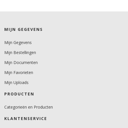
5.
Temperatuurbereik (°C)
-30 tot +110.
MIJN GEGEVENS
Levensduurverwachting
wit en zwart 5 jaar.
Mijn Gegevens
kleuren 4 jaar.
Mijn Bestellingen
metallics 3 jaar.
Mijn Documenten
Brandveiligheidscertificaat
Class B - BS EN 13501-1:2007
Mijn Favorieten
Mijn Uploads
PRODUCTEN
Categorieën en Producten
KLANTENSERVICE