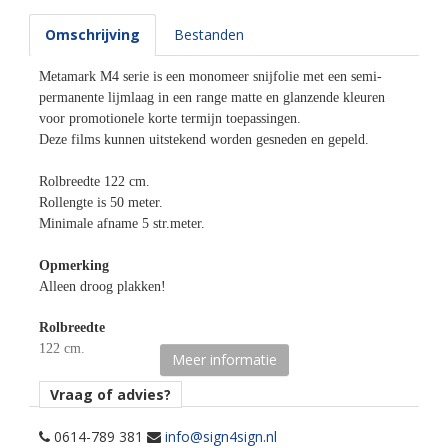
Omschrijving
Bestanden
Metamark M4 serie is een monomeer snijfolie met een semi-
permanente lijmlaag in een range matte en glanzende kleuren
voor promotionele korte termijn toepassingen.
Deze films kunnen uitstekend worden gesneden en gepeld.
Rolbreedte 122 cm.
Rollengte is 50 meter.
Minimale afname 5 str.meter.
Opmerking
Alleen droog plakken!
Rolbreedte
122 cm.
Meer informatie
Afname
Vraag of advies?
per 5 strekkende meter.
0614-789 381
info@sign4sign.nl