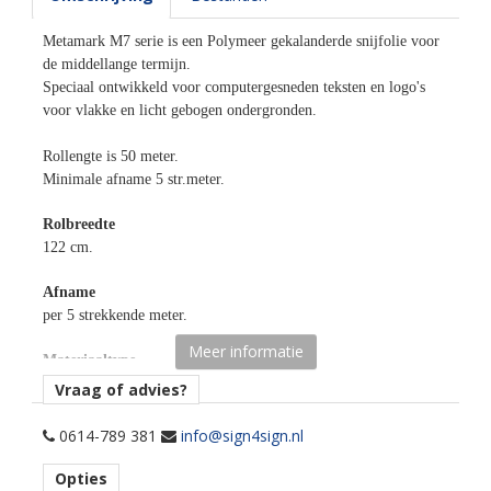
Metamark M7 serie is een Polymeer gekalanderde snijfolie voor
de middellange termijn.
Speciaal ontwikkeld voor computergesneden teksten en logo's
voor vlakke en licht gebogen ondergronden.
Rollengte is 50 meter.
Minimale afname 5 str.meter.
Rolbreedte
122 cm.
Afname
per 5 strekkende meter.
Meer informatie
Materiaaltype
opaak gekleurde snijfolie.
Vraag of advies?
kenmerk belijming
0614-789 381
info@sign4sign.nl
permanent, transparant, solvent gebaseerd.
Opties