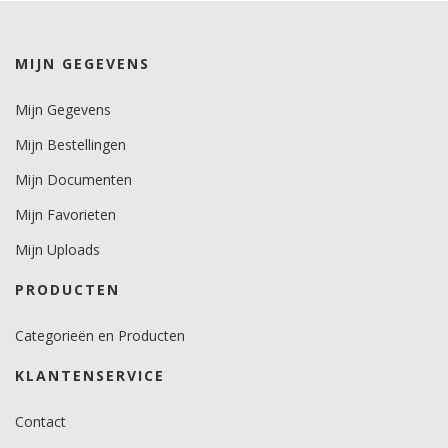
wit/zwart 8 jaar.
kleuren 7 jaar.
metallics 5 jaar.
MIJN GEGEVENS
Brandveiligheidscertificaat
Mijn Gegevens
nee.
Mijn Bestellingen
Mijn Documenten
Mijn Favorieten
Mijn Uploads
PRODUCTEN
Categorieën en Producten
KLANTENSERVICE
Contact