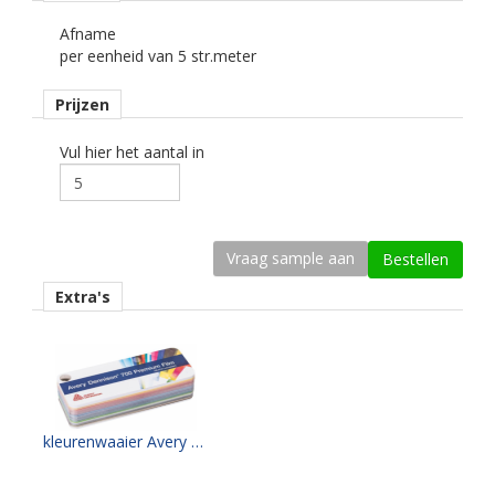
Ondergrond
vlak, licht gebogen.
Afname
per eenheid van 5 str.meter
Dikte
70 mu.
Prijzen
Kleefkracht (N/25 mm)
Vul hier het aantal in
20.
Rugpapier
gecoat kraft papier.
Maximale krimp (mm)
Extra's
0,20.
Minimale aanbrengstemperatuur (°C)
10.
Temperatuurbereik (°C)
kleurenwaaier Avery PF700 serie
-30 tot +110.
Levensduurverwachting