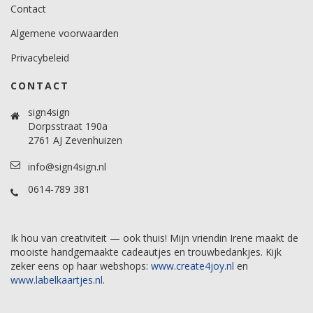
Contact
Algemene voorwaarden
Privacybeleid
CONTACT
sign4sign
Dorpsstraat 190a
2761 AJ Zevenhuizen
info@sign4sign.nl
0614-789 381
Ik hou van creativiteit — ook thuis! Mijn vriendin Irene maakt de
mooiste handgemaakte cadeautjes en trouwbedankjes. Kijk
zeker eens op haar webshops:
www.create4joy.nl
en
www.labelkaartjes.nl
.