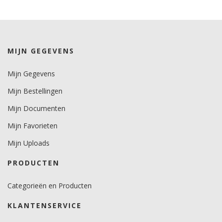
Levensduurverwachting
wit/zwart 8 jaar.
kleuren 7 jaar.
metallics 5 jaar.
MIJN GEGEVENS
Brandveiligheidscertificaat
Mijn Gegevens
nee.
Mijn Bestellingen
Mijn Documenten
Mijn Favorieten
Mijn Uploads
PRODUCTEN
Categorieën en Producten
KLANTENSERVICE