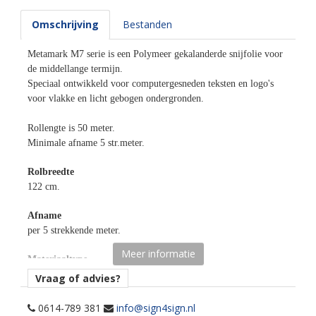
Omschrijving
Bestanden
Metamark M7 serie is een Polymeer gekalanderde snijfolie voor
de middellange termijn.
Speciaal ontwikkeld voor computergesneden teksten en logo's
voor vlakke en licht gebogen ondergronden.
Rollengte is 50 meter.
Minimale afname 5 str.meter.
Rolbreedte
122 cm.
Afname
per 5 strekkende meter.
Meer informatie
Materiaaltype
opaak gekleurde snijfolie.
Vraag of advies?
kenmerk belijming
0614-789 381
info@sign4sign.nl