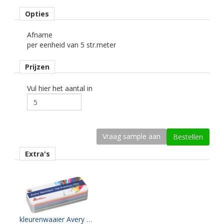
permanent, transparant, solvent gebaseerd.
Opties
Ondergrond
vlak, licht gebogen.
Afname
per eenheid van 5 str.meter
Dikte
70 mu.
Prijzen
Kleefkracht (N/25 mm)
Vul hier het aantal in
20.
Rugpapier
gecoat kraft papier.
Maximale krimp (mm)
Extra's
0,20.
Minimale aanbrengstemperatuur (°C)
10.
Temperatuurbereik (°C)
kleurenwaaier Avery PF700 serie
-30 tot +110.