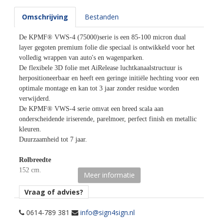
Omschrijving
Bestanden
De KPMF® VWS-4 (75000)serie is een 85-100 micron dual
layer gegoten premium folie die speciaal is ontwikkeld voor het
volledig wrappen van auto's en wagenparken.
De flexibele 3D folie met AiRelease luchtkanaalstructuur is
herpositioneerbaar en heeft een geringe initiële hechting voor een
optimale montage en kan tot 3 jaar zonder residue worden
verwijderd.
De KPMF® VWS-4 serie omvat een breed scala aan
onderscheidende iriserende, parelmoer, perfect finish en metallic
kleuren.
Duurzaamheid tot 7 jaar.
Rolbreedte
152 cm.
Meer informatie
Afname
Vraag of advies?
per losse strekkende meter.
0614-789 381
info@sign4sign.nl