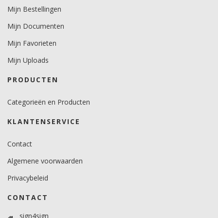
Mijn Bestellingen
10.
Mijn Documenten
Temperatuurbereik (°C)
-40 tot +90.
Mijn Favorieten
Mijn Uploads
Levensduurverwachting
7 jaar verticaal en 3 jaar horizontaal.
PRODUCTEN
Categorieën en Producten
KLANTENSERVICE
Contact
Algemene voorwaarden
Privacybeleid
CONTACT
sign4sign