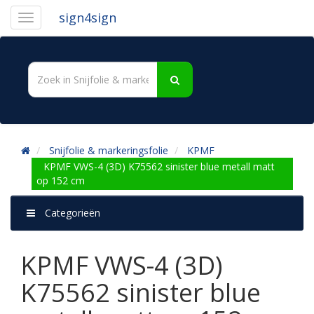
sign4sign
Snijfolie & markeringsfolie
KPMF
KPMF VWS-4 (3D) K75562 sinister blue metall matt
op 152 cm
Categorieën
KPMF VWS-4 (3D)
K75562 sinister blue