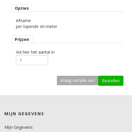
Materiaaltype
Opties
carwrapfolie.
Afname
kenmerk belijming
per lopende str.meter
semi-permanent, transparant, solvent.
Prijzen
Ondergrond
3D gebogen.
Vul hier het aantal in
Dikte
85-100 mu.
Kleefkracht (N/1000mm)
535.
Rugpapier
PE gecoat papier.
MIJN GEGEVENS
Maximale krimp (mm)
0,5.
Mijn Gegevens
Minimale aanbrengstemperatuur (°C)