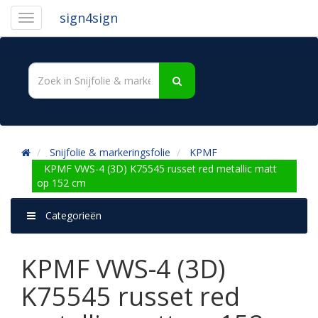
sign4sign
Snijfolie & markeringsfolie
KPMF
KPMF VWS-4 (3D) K75545 russet red metallic matt
op 152 cm
Categorieën
KPMF VWS-4 (3D)
K75545 russet red