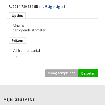
per losse strekkende meter.
0614-789 381
info@sign4sign.nl
Materiaaltype
Opties
carwrapfolie.
Afname
kenmerk belijming
per lopende str.meter
semi-permanent, transparant, solvent.
Prijzen
Ondergrond
3D gebogen.
Vul hier het aantal in
Dikte
85-100 mu.
Kleefkracht (N/1000mm)
535.
Rugpapier
PE gecoat papier.
MIJN GEGEVENS
Maximale krimp (mm)
0,5.