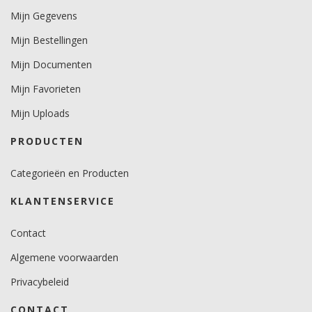
Mijn Gegevens
Minimale aanbrengstemperatuur (°C)
Mijn Bestellingen
10.
Mijn Documenten
Temperatuurbereik (°C)
-40 tot +90.
Mijn Favorieten
Mijn Uploads
Levensduurverwachting
7 jaar verticaal en 3 jaar horizontaal.
PRODUCTEN
Categorieën en Producten
KLANTENSERVICE
Contact
Algemene voorwaarden
Privacybeleid
CONTACT