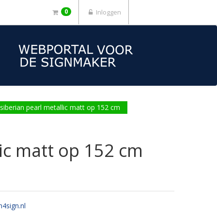
0
Inloggen
berian pearl metallic matt op 152 cm
ic matt op 152 cm
n4sign.nl