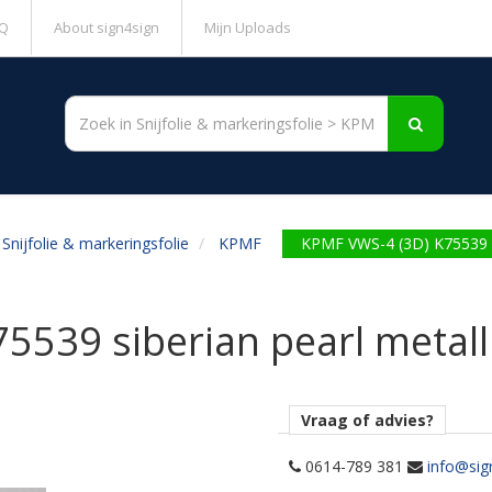
Q
About sign4sign
Mijn Uploads
Snijfolie & markeringsfolie
KPMF
KPMF VWS-4 (3D) K75539 si
5539 siberian pearl metall
Vraag of advies?
0614-789 381
info@sig