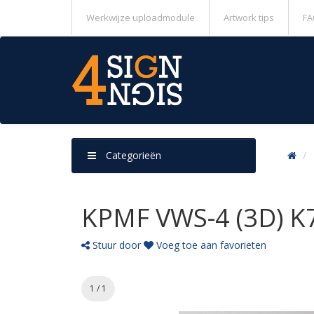
Werkwijze uploadmodule
Artwork tips
FA
Categorieën
KPMF VWS-4 (3D) K7
Stuur door
Voeg toe aan favorieten
1 / 1