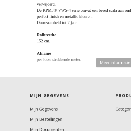
verwijderd.
De KPMF® VWS-4 serie omvat een breed scala aan onder
perfect finish en metallic kleuren.
Duurzaamheid tot 7 jaar.
Rolbreedte
152 cm.
Afname
per losse strekkende meter.
Meer informatie
Materiaaltype
carwrapfolie.
kenmerk belijming
MIJN GEGEVENS
PROD
semi-permanent, transparant, solvent.
Mijn Gegevens
Categor
Ondergrond
3D gebogen.
Mijn Bestellingen
Dikte
Mijn Documenten