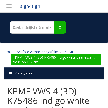
sign4sign
Snijfolie & markeringsfolie
KPMF
KPMF VWS-4 (3D) K75486 indigo white pearlescent
gloss op 152 cm
Categorieën
KPMF VWS-4 (3D)
K75486 indigo white