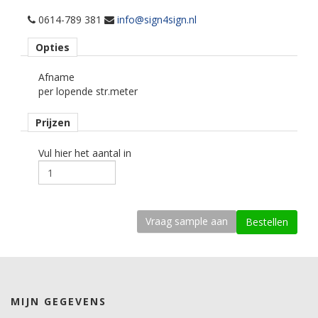
per losse strekkende meter.
0614-789 381
info@sign4sign.nl
Materiaaltype
Opties
carwrapfolie.
Afname
kenmerk belijming
per lopende str.meter
semi-permanent, transparant, solvent.
Prijzen
Ondergrond
3D gebogen.
Vul hier het aantal in
Dikte
100 mu.
Kleefkracht (N/1000mm)
535.
Rugpapier
PE gecoat papier.
MIJN GEGEVENS
Maximale krimp (mm)
0,5.