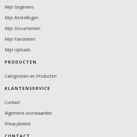
Mijn Gegevens
Minimale aanbrengstemperatuur (°C)
Mijn Bestellingen
10.
Mijn Documenten
Temperatuurbereik (°C)
-40 tot +90.
Mijn Favorieten
Mijn Uploads
Levensduurverwachting
7 jaar verticaal en 3 jaar horizontaal.
PRODUCTEN
Categorieën en Producten
KLANTENSERVICE
Contact
Algemene voorwaarden
Privacybeleid
CONTACT