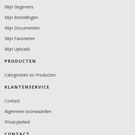
Mijn Gegevens
Minimale aanbrengstemperatuur (°C)
Mijn Bestellingen
10.
Mijn Documenten
Temperatuurbereik (°C)
-40 tot +90.
Mijn Favorieten
Mijn Uploads
Levensduurverwachting
7 jaar verticaal en 3 jaar horizontaal.
PRODUCTEN
Categorieën en Producten
KLANTENSERVICE
Contact
Algemene voorwaarden
Privacybeleid
CONTACT