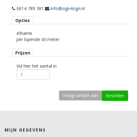
per losse strekkende meter.
0614-789 381
info@sign4sign.nl
Materiaaltype
Opties
carwrapfolie.
Afname
kenmerk belijming
per lopende str.meter
semi-permanent, transparant, solvent.
Prijzen
Ondergrond
3D gebogen.
Vul hier het aantal in
Dikte
100 mu.
Kleefkracht (N/1000mm)
535.
Rugpapier
PE gecoat papier.
MIJN GEGEVENS
Maximale krimp (mm)
0,5.