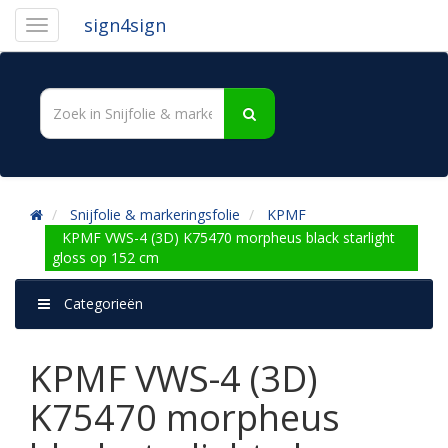
sign4sign
Snijfolie & markeringsfolie
KPMF
KPMF VWS-4 (3D) K75470 morpheus black starlight
gloss op 152 cm
Categorieën
KPMF VWS-4 (3D)
K75470 morpheus