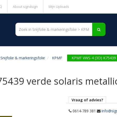
Q
About sign4sign
Mijn Uploads
Snijfolie & markeringsfolie
KPMF
KPMF VWS-4 (3D) K75439 ve
5439 verde solaris metalli
Vraag of advies?
0614-789 381
info@sig