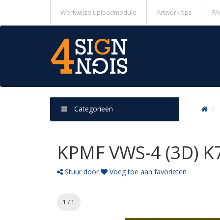
Werkwijze uploadmodule
Artwork tips
FA
Categorieën
KPMF VWS-4 (3D) K7
Stuur door
Voeg toe aan favorieten
1 / 1