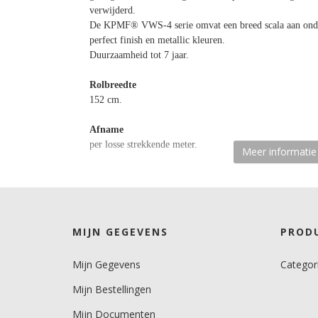
verwijderd.
De KPMF® VWS-4 serie omvat een breed scala aan onder
perfect finish en metallic kleuren.
Duurzaamheid tot 7 jaar.
Rolbreedte
152 cm.
Afname
per losse strekkende meter.
Meer informatie
Materiaaltype
carwrapfolie.
kenmerk belijming
MIJN GEGEVENS
PROD
semi-permanent, transparant, solvent.
Mijn Gegevens
Categor
Ondergrond
3D gebogen.
Mijn Bestellingen
Dikte
Mijn Documenten