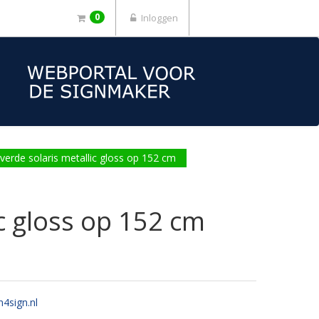
0
Inloggen
rde solaris metallic gloss op 152 cm
c gloss op 152 cm
n4sign.nl