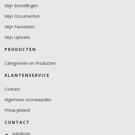
Mijn Bestellingen
10.
Mijn Documenten
Temperatuurbereik (°C)
-40 tot +90.
Mijn Favorieten
Mijn Uploads
Levensduurverwachting
wit en zwart 7 jaar verticaal en 3 jaar horizontaal.
PRODUCTEN
kleuren 5 jaar verticaal.
Categorieën en Producten
KLANTENSERVICE
Contact
Algemene voorwaarden
Privacybeleid
CONTACT
sign4sign