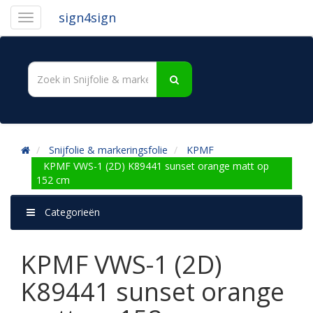
sign4sign
Snijfolie & markeringsfolie
KPMF
KPMF VWS-1 (2D) K89441 sunset orange matt op
152 cm
Categorieën
KPMF VWS-1 (2D)
K89441 sunset orange