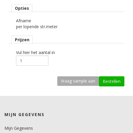
Materiaaltype
Opties
carwrapfolie.
Afname
kenmerk belijming
per lopende str.meter
semi-permanent, transparant, solvent.
Prijzen
Ondergrond
2D gebogen.
Vul hier het aantal in
Dikte
100 mu.
Kleefkracht (N/1000mm)
535.
Rugpapier
PE gecoat papier.
MIJN GEGEVENS
Maximale krimp (mm)
0,5.
Mijn Gegevens
Minimale aanbrengstemperatuur (°C)