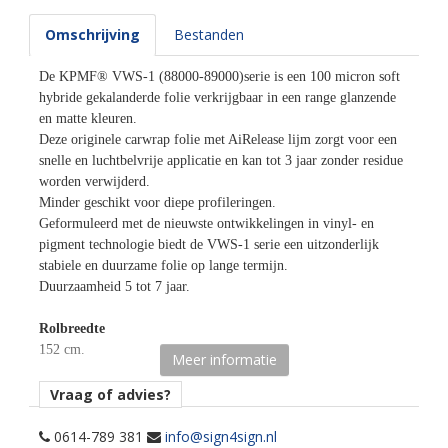
Omschrijving
Bestanden
De KPMF® VWS-1 (88000-89000)serie is een 100 micron soft
hybride gekalanderde folie verkrijgbaar in een range glanzende
en matte kleuren.
Deze originele carwrap folie met AiRelease lijm zorgt voor een
snelle en luchtbelvrije applicatie en kan tot 3 jaar zonder residue
worden verwijderd.
Minder geschikt voor diepe profileringen.
Geformuleerd met de nieuwste ontwikkelingen in vinyl- en
pigment technologie biedt de VWS-1 serie een uitzonderlijk
stabiele en duurzame folie op lange termijn.
Duurzaamheid 5 tot 7 jaar.
Rolbreedte
152 cm.
Meer informatie
Afname
Vraag of advies?
per losse strekkende meter.
0614-789 381
info@sign4sign.nl