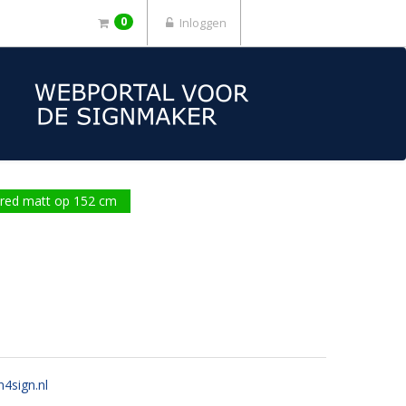
0
Inloggen
red matt op 152 cm
n4sign.nl