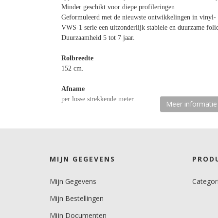
Minder geschikt voor diepe profileringen.
Geformuleerd met de nieuwste ontwikkelingen in vinyl- 
VWS-1 serie een uitzonderlijk stabiele en duurzame foli
Duurzaamheid 5 tot 7 jaar.
Rolbreedte
152 cm.
Afname
per losse strekkende meter.
Meer informatie
Materiaaltype
carwrapfolie.
kenmerk belijming
MIJN GEGEVENS
PROD
semi-permanent, transparant, solvent.
Mijn Gegevens
Categor
Ondergrond
2D gebogen.
Mijn Bestellingen
Dikte
Mijn Documenten