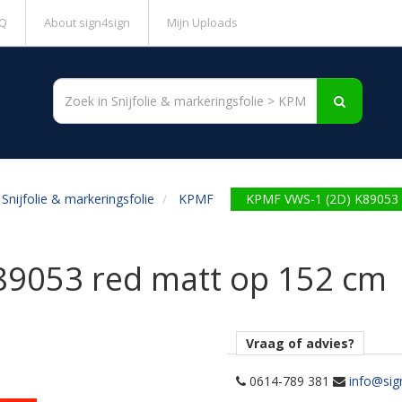
Q
About sign4sign
Mijn Uploads
Snijfolie & markeringsfolie
KPMF
KPMF VWS-1 (2D) K89053 
89053 red matt op 152 cm
Vraag of advies?
0614-789 381
info@sig