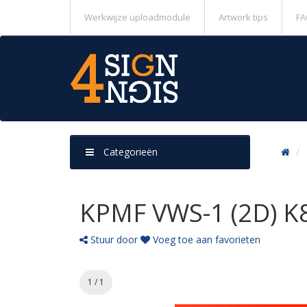
Werkwijze uploadmodule
Artwork tips
FA
Categorieën
KPMF VWS-1 (2D) K
Stuur door
Voeg toe aan favorieten
1 / 1