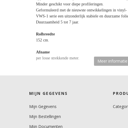
Minder geschikt voor diepe profileringen.
Geformuleerd met de nieuwste ontwikkelingen in vinyl- 
VWS-1 serie een uitzonderlijk stabiele en duurzame foli
Duurzaamheid 5 tot 7 jaar.
Rolbreedte
152 cm.
Afname
per losse strekkende meter.
Meer informatie
Materiaaltype
carwrapfolie.
kenmerk belijming
MIJN GEGEVENS
PROD
semi-permanent, transparant, solvent.
Mijn Gegevens
Categor
Ondergrond
2D gebogen.
Mijn Bestellingen
Dikte
Mijn Documenten