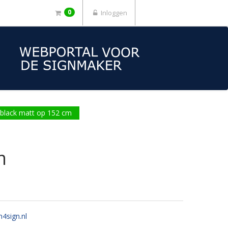
0
Inloggen
black matt op 152 cm
m
n4sign.nl