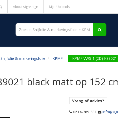
Q
About sign4sign
Mijn Uploads
Snijfolie & markeringsfolie
KPMF
KPMF VWS-1 (2D) K89021 
9021 black matt op 152 c
Vraag of advies?
0614-789 381
info@sig