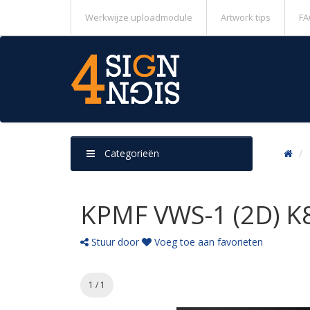
Werkwijze uploadmodule
Artwork tips
FA
Categorieën
KPMF VWS-1 (2D) K8
Stuur door
Voeg toe aan favorieten
1 / 1