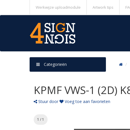
Werkwijze uploadmodule
Artwork tips
FA
Categorieën
KPMF VWS-1 (2D) K8
Stuur door
Voeg toe aan favorieten
1 / 1