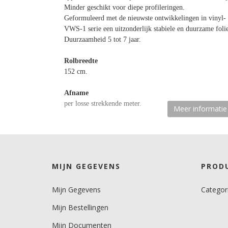
Minder geschikt voor diepe profileringen.
Geformuleerd met de nieuwste ontwikkelingen in vinyl- 
VWS-1 serie een uitzonderlijk stabiele en duurzame foli
Duurzaamheid 5 tot 7 jaar.
Rolbreedte
152 cm.
Afname
per losse strekkende meter.
Meer informatie
Materiaaltype
carwrapfolie.
kenmerk belijming
MIJN GEGEVENS
PROD
semi-permanent, transparant, solvent.
Mijn Gegevens
Categor
Ondergrond
2D gebogen.
Mijn Bestellingen
Dikte
Mijn Documenten