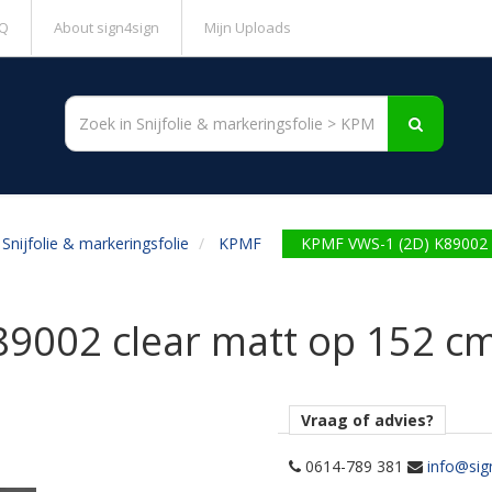
Q
About sign4sign
Mijn Uploads
Snijfolie & markeringsfolie
KPMF
KPMF VWS-1 (2D) K89002 
9002 clear matt op 152 c
Vraag of advies?
0614-789 381
info@sig