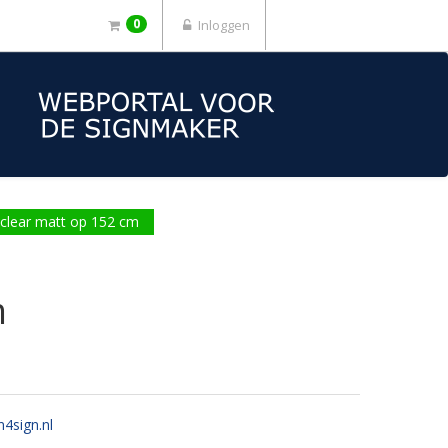
0
Inloggen
clear matt op 152 cm
m
n4sign.nl