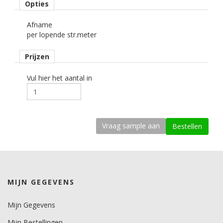
Opties
carwrapfolie.
Afname
kenmerk belijming
per lopende str.meter
semi-permanent, transparant, solvent.
Prijzen
Ondergrond
2D gebogen.
Vul hier het aantal in
Dikte
100 mu.
Kleefkracht (N/1000mm)
535.
Rugpapier
PE gecoat papier.
MIJN GEGEVENS
Maximale krimp (mm)
0,5.
Mijn Gegevens
Minimale aanbrengstemperatuur (°C)
Mijn Bestellingen