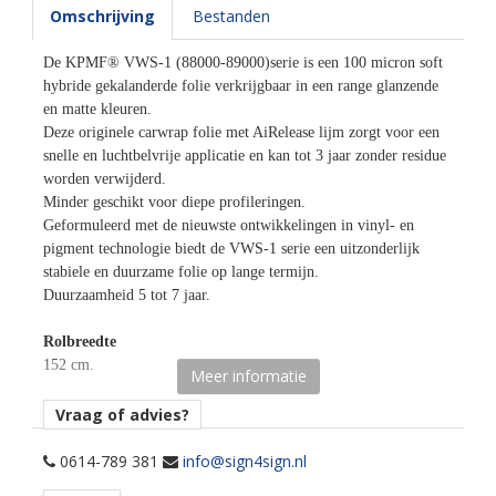
Omschrijving
Bestanden
De KPMF® VWS-1 (88000-89000)serie is een 100 micron soft
hybride gekalanderde folie verkrijgbaar in een range glanzende
en matte kleuren.
Deze originele carwrap folie met AiRelease lijm zorgt voor een
snelle en luchtbelvrije applicatie en kan tot 3 jaar zonder residue
worden verwijderd.
Minder geschikt voor diepe profileringen.
Geformuleerd met de nieuwste ontwikkelingen in vinyl- en
pigment technologie biedt de VWS-1 serie een uitzonderlijk
stabiele en duurzame folie op lange termijn.
Duurzaamheid 5 tot 7 jaar.
Rolbreedte
152 cm.
Meer informatie
Afname
Vraag of advies?
per losse strekkende meter.
0614-789 381
info@sign4sign.nl
Materiaaltype