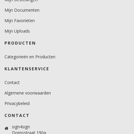
10.
Mijn Documenten
Temperatuurbereik (°C)
-40 tot +90.
Mijn Favorieten
Mijn Uploads
Levensduurverwachting
wit en zwart 7 jaar verticaal en 3 jaar horizontaal.
PRODUCTEN
kleuren 5 jaar verticaal.
Categorieën en Producten
KLANTENSERVICE
Contact
Algemene voorwaarden
Privacybeleid
CONTACT
sign4sign
Dorpsstraat 190a