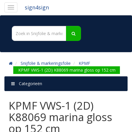
sign4sign
Snijfolie & markeringsfolie
KPMF
KPMF VWS-1 (2D) K88069 marina gloss op 152 cm
Categorieën
KPMF VWS-1 (2D)
K88069 marina gloss
op 152 cm