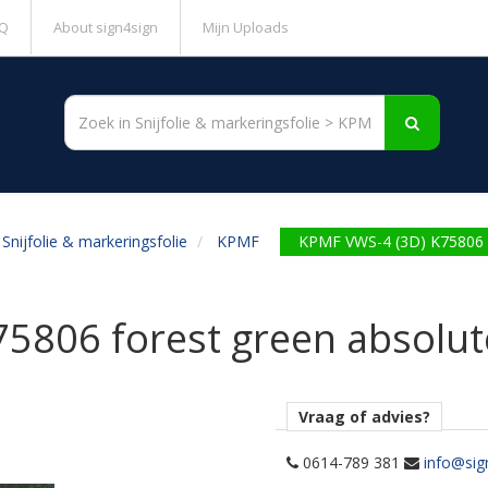
Q
About sign4sign
Mijn Uploads
Snijfolie & markeringsfolie
KPMF
KPMF VWS-4 (3D) K75806 f
5806 forest green absolut
Vraag of advies?
0614-789 381
info@sig