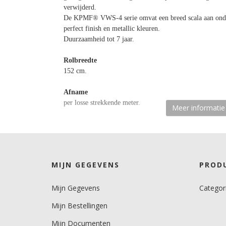
verwijderd.
De KPMF® VWS-4 serie omvat een breed scala aan onder
perfect finish en metallic kleuren.
Duurzaamheid tot 7 jaar.
Rolbreedte
152 cm.
Afname
per losse strekkende meter.
Meer informatie
Materiaaltype
carwrapfolie.
kenmerk belijming
MIJN GEGEVENS
PROD
semi-permanent, transparant, solvent.
Mijn Gegevens
Categor
Ondergrond
3D gebogen.
Mijn Bestellingen
Dikte
Mijn Documenten