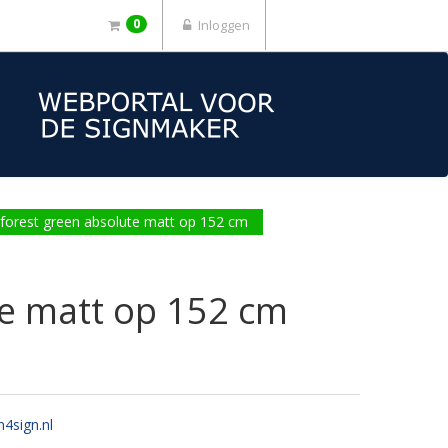
0
Inloggen
orest green absolute matt op 152 cm
e matt op 152 cm
n4sign.nl