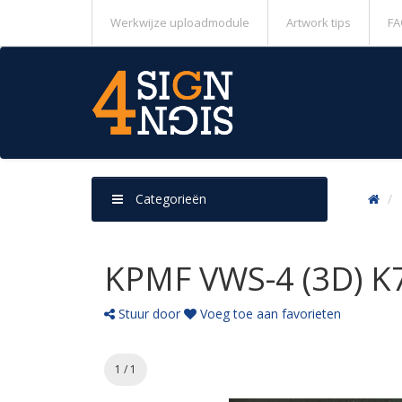
Werkwijze uploadmodule
Artwork tips
FA
Categorieën
KPMF VWS-4 (3D) K7
Stuur door
Voeg toe aan favorieten
1 / 1