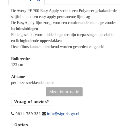
De Avery PF 700 Easy Apply serie is een Polymeer gekalanderde
snijfolie met een easy apply permanente lijmlaag.
De EasyApply lijm zorgt voor een comfortabele montage zonder
luchtinsluitingen.
Folie geschikt voor middellange termijn toepassingen op vlakke
en lichtglooiende oppervlakken.
Deze films kunnen uitstekend worden gesneden en gepeld.
Rolbreedte
123 cm.
Afname
per losse strekkende meter.
Meer informatie
Materiaaltype
opaak gekleurde snijfolie.
Vraag of advies?
kenmerk belijming
0614-789 381
info@sign4sign.nl
easy apply permanent, transparant, water gebaseerd.
Opties