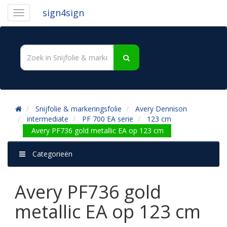
sign4sign
Snijfolie & markeringsfolie
Avery Dennison
intermediate
PF 700 EA serie
123 cm
Avery PF736 gold metallic EA op 123 cm
Categorieën
Avery PF736 gold
metallic EA op 123 cm