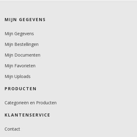
Levensduurverwachting
wit/zwart 8 jaar.
kleuren 7 jaar.
MIJN GEGEVENS
metallics 5 jaar.
Mijn Gegevens
Brandveiligheidscertificaat
nee.
Mijn Bestellingen
Mijn Documenten
Mijn Favorieten
Mijn Uploads
PRODUCTEN
Categorieën en Producten
KLANTENSERVICE
Contact