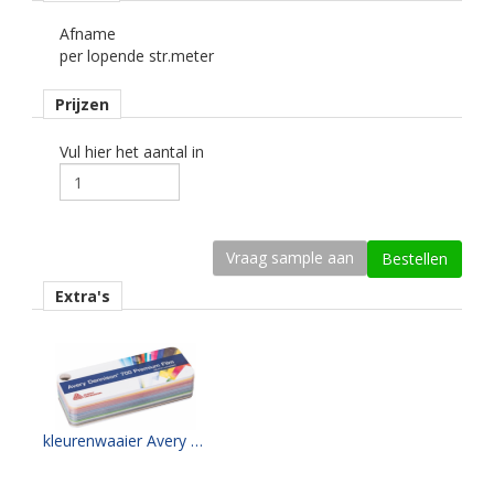
Ondergrond
Afname
vlak, licht gebogen.
per lopende str.meter
Dikte
Prijzen
64 mu
Kleefkracht (N/1000 mm)
Vul hier het aantal in
500
Rugpapier
gecoat kraft papier
Maximale krimp (mm)
Extra's
0,25.
Minimale aanbrengstemperatuur (°C)
10.
Temperatuurbereik (°C)
kleurenwaaier Avery PF700 serie
-40 tot +90.