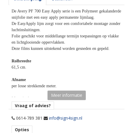
De Avery PF 700 Easy Apply serie is een Polymeer gekalanderde
snijfolie met een easy apply permanente lijmlaag.
De EasyApply lijm zorgt voor een comfortabele montage zonder
luchtinsluitingen.
Folie geschikt voor middellange termijn toepassingen op vlakke
en lichtglooiende oppervlakken.
Deze films kunnen uitstekend worden gesneden en gepeld.
Rolbreedte
61,5 cm.
Afname
per losse strekkende meter.
Meer informatie
Materiaaltype
opaak gekleurde snijfolie.
Vraag of advies?
kenmerk belijming
0614-789 381
info@sign4sign.nl
easy apply permanent, transparant, water gebaseerd.
Opties