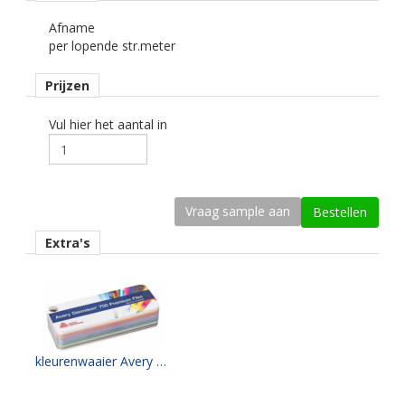
Ondergrond
Afname
vlak, licht gebogen.
per lopende str.meter
Dikte
Prijzen
64 mu
Kleefkracht (N/1000 mm)
Vul hier het aantal in
500
Rugpapier
gecoat kraft papier
Maximale krimp (mm)
Extra's
0,25.
Minimale aanbrengstemperatuur (°C)
10.
Temperatuurbereik (°C)
kleurenwaaier Avery PF700 serie
-40 tot +90.