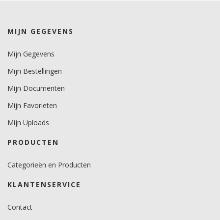
Levensduurverwachting
wit/zwart 8 jaar.
kleuren 7 jaar.
MIJN GEGEVENS
metallics 5 jaar.
Mijn Gegevens
Brandveiligheidscertificaat
nee.
Mijn Bestellingen
Mijn Documenten
Mijn Favorieten
Mijn Uploads
PRODUCTEN
Categorieën en Producten
KLANTENSERVICE
Contact