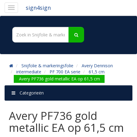
sign4sign
Snijfolie & markeringsfolie
Avery Dennison
intermediate
PF 700 EA serie
61,5 cm
Avery PF736 gold metallic EA op 61,5 cm
Categorieën
Avery PF736 gold
metallic EA op 61,5 cm