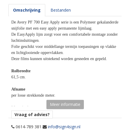
Omschrijving
Bestanden
De Avery PF 700 Easy Apply serie is een Polymeer gekalanderde
snijfolie met een easy apply permanente lijmlaag.
De EasyApply lijm zorgt voor een comfortabele montage zonder
luchtinsluitingen.
Folie geschikt voor middellange termijn toepassingen op vlakke
en lichtglooiende oppervlakken.
Deze films kunnen uitstekend worden gesneden en gepeld.
Rolbreedte
61,5 cm.
Afname
per losse strekkende meter.
Meer informatie
Materiaaltype
opaak gekleurde snijfolie.
Vraag of advies?
kenmerk belijming
0614-789 381
info@sign4sign.nl