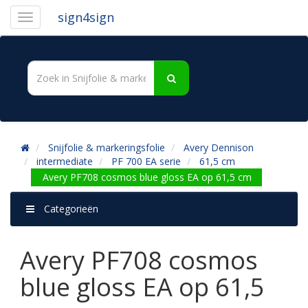
sign4sign
Snijfolie & markeringsfolie
Avery Dennison
intermediate
PF 700 EA serie
61,5 cm
Avery PF708 cosmos blue gloss EA op 61,5 cm
Categorieën
Avery PF708 cosmos
blue gloss EA op 61,5