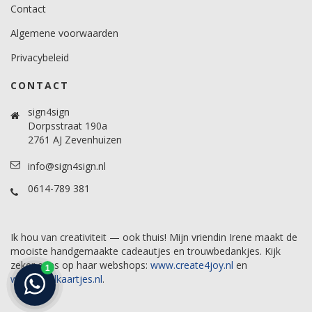
Contact
Algemene voorwaarden
Privacybeleid
CONTACT
sign4sign
Dorpsstraat 190a
2761 AJ Zevenhuizen
info@sign4sign.nl
0614-789 381
Ik hou van creativiteit — ook thuis! Mijn vriendin Irene maakt de
mooiste handgemaakte cadeautjes en trouwbedankjes. Kijk
zeker eens op haar webshops:
www.create4joy.nl
en
www.labelkaartjes.nl
.