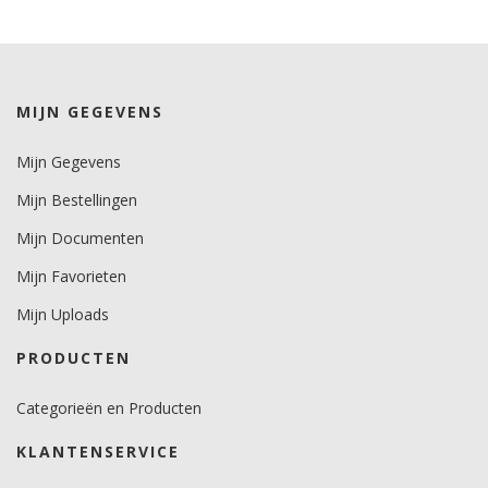
Levensduurverwachting
wit/zwart 8 jaar.
kleuren 7 jaar.
MIJN GEGEVENS
metallics 5 jaar.
Mijn Gegevens
Brandveiligheidscertificaat
nee.
Mijn Bestellingen
Mijn Documenten
Mijn Favorieten
Mijn Uploads
PRODUCTEN
Categorieën en Producten
KLANTENSERVICE