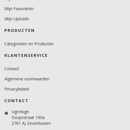
Temperatuurbereik (°C)
Mijn Favorieten
-34 tot +94.
Mijn Uploads
Levensduurverwachting
PRODUCTEN
8 jaar.
Categorieën en Producten
KLANTENSERVICE
Contact
Algemene voorwaarden
Privacybeleid
CONTACT
sign4sign
Dorpsstraat 190a
2761 AJ Zevenhuizen