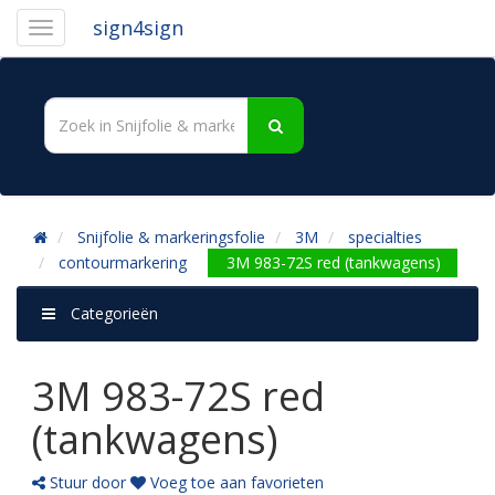
sign4sign
Snijfolie & markeringsfolie
3M
specialties
contourmarkering
3M 983-72S red (tankwagens)
Categorieën
3M 983-72S red
(tankwagens)
Stuur door
Voeg toe aan favorieten