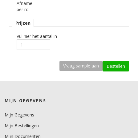
Afname
per rol
kenmerk belijming
permanent, transparant, solvent.
Prijzen
Ondergrond
vlak, licht gebogen.
Vul hier het aantal in
Dikte
400 mu.
Kleefkracht (N/25mm)
15.
Rugpapier
gecoat kraft papier
MIJN GEGEVENS
Maximale krimp (mm)
0,1.
Mijn Gegevens
Mijn Bestellingen
Minimale aanbrengstemperatuur (°C)
10.
Mijn Documenten