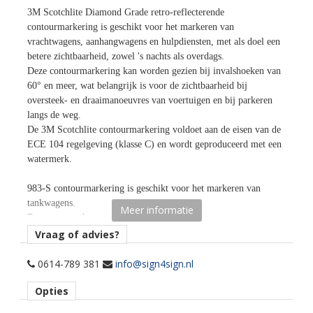
3M Scotchlite Diamond Grade retro-reflecterende
contourmarkering is geschikt voor het markeren van
vrachtwagens, aanhangwagens en hulpdiensten, met als doel een
betere zichtbaarheid, zowel 's nachts als overdags.
Deze contourmarkering kan worden gezien bij invalshoeken van
60° en meer, wat belangrijk is voor de zichtbaarheid bij
oversteek- en draaimanoeuvres van voertuigen en bij parkeren
langs de weg.
De 3M Scotchlite contourmarkering voldoet aan de eisen van de
ECE 104 regelgeving (klasse C) en wordt geproduceerd met een
watermerk.
983-S contourmarkering is geschikt voor het markeren van
tankwagens.
Meer informatie
De maat van de segmenten is 106mm x 50mm.
Vraag of advies?
Afname
per rol (50 meter lengte x 50 mm breedte)
0614-789 381
info@sign4sign.nl
Opties
Materiaaltype
contourmarkering.