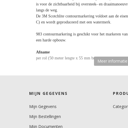
is voor de zichtbaarheid bij oversteek- en draaimanoeuvr
langs de weg.
De 3M Scotchlite contourmarkering voldoet aan de eise
C) en wordt geproduceerd met een watermerk.
983 contourmarkering is geschikt voor het markeren va
een harde opbouw.
Afname
per rol (50 meter lengte x 55 mm breedte)
Meer informatie
Materiaaltype
contourmarkering.
kenmerk belijming
MIJN GEGEVENS
PROD
permanent, transparant, solvent.
Mijn Gegevens
Categor
Ondergrond
vlak, licht gebogen.
Mijn Bestellingen
Dikte
Mijn Documenten