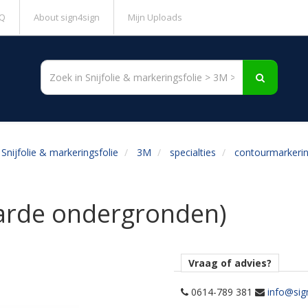
Q
About sign4sign
Mijn Uploads
Snijfolie & markeringsfolie
3M
specialties
contourmarkeri
arde ondergronden)
Vraag of advies?
0614-789 381
info@sig