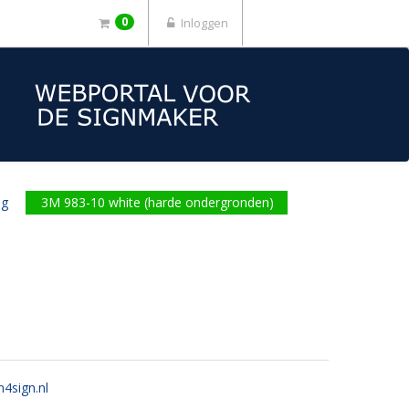
0
Inloggen
ng
3M 983-10 white (harde ondergronden)
n4sign.nl