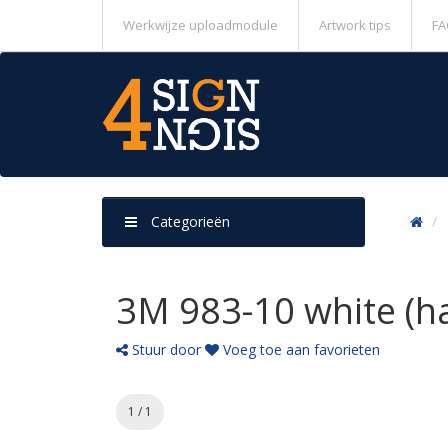
Werkwijze uploadmodule
Artwork tips
FA
Categorieën
3M 983-10 white (h
Stuur door
Voeg toe aan favorieten
1 / 1